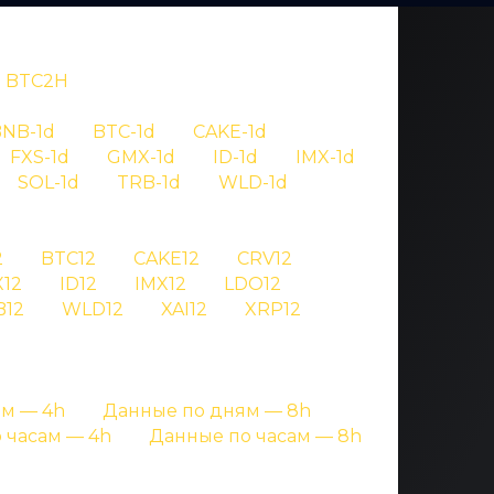
BTC2H
NB-1d
BTC-1d
CAKE-1d
FXS-1d
GMX-1d
ID-1d
IMX-1d
SOL-1d
TRB-1d
WLD-1d
OV
2
BTC12
CAKE12
CRV12
12
ID12
IMX12
LDO12
 aave
B12
WLD12
XAI12
XRP12
ницах с подробными данными
м — 4h
Данные по дням — 8h
 часам — 4h
Данные по часам — 8h