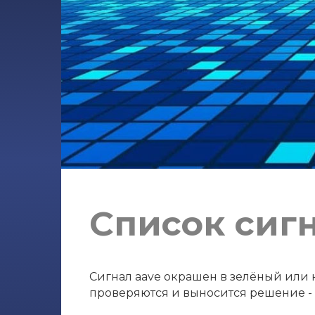
Список сиг
Сигнал aave окрашен в зелёный или к
проверяются и выносится решение - с