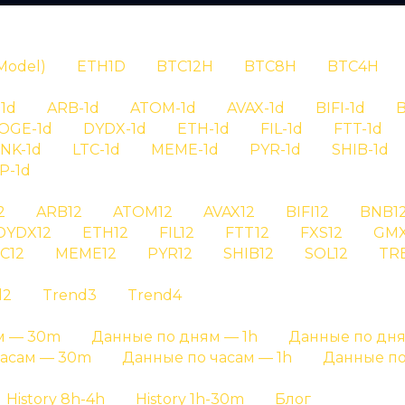
N
Model)
ETH1D
BTC12H
BTC8H
BTC4H
1d
ARB-1d
ATOM-1d
AVAX-1d
BIFI-1d
B
OGE-1d
DYDX-1d
ETH-1d
FIL-1d
FTT-1d
INK-1d
LTC-1d
MEME-1d
PYR-1d
SHIB-1d
P-1d
RYPTAN
2
ARB12
ATOM12
AVAX12
BIFI12
BNB1
DYDX12
ETH12
FIL12
FTT12
FXS12
GMX
рия сигналов
C12
MEME12
PYR12
SHIB12
SOL12
TR
d2
Trend3
Trend4
 aave на графике результатов и на отдельных стра
м — 30m
Данные по дням — 1h
Данные по дня
Главная страница
»
История сигналов
часам — 30m
Данные по часам — 1h
Данные по
History 8h-4h
History 1h-30m
Блог