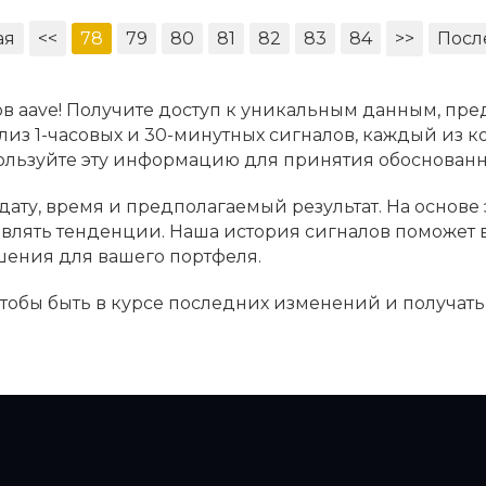
ая
<<
78
79
80
81
82
83
84
>>
Посл
в aave! Получите доступ к уникальным данным, пре
лиз 1-часовых и 30-минутных сигналов, каждый из к
пользуйте эту информацию для принятия обоснова
дату, время и предполагаемый результат. На основе
ыявлять тенденции. Наша история сигналов поможет
шения для вашего портфеля.
 чтобы быть в курсе последних изменений и получат