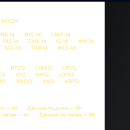
BTC2H
NB-1d
BTC-1d
CAKE-1d
FXS-1d
GMX-1d
ID-1d
IMX-1d
SOL-1d
TRB-1d
WLD-1d
OV
2
BTC12
CAKE12
CRV12
12
ID12
IMX12
LDO12
ifi30
B12
WLD12
XAI12
XRP12
аницах с подробными данными
м — 4h
Данные по дням — 8h
 часам — 4h
Данные по часам — 8h