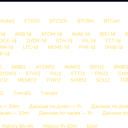
N
Model)
ETH1D
BTC12H
BTC8H
BTC4H
1d
ARB-1d
ATOM-1d
AVAX-1d
BIFI-1d
B
OGE-1d
DYDX-1d
ETH-1d
FIL-1d
FTT-1d
INK-1d
LTC-1d
MEME-1d
PYR-1d
SHIB-1d
P-1d
RYPTAN
2
ARB12
ATOM12
AVAX12
BIFI12
BNB1
DYDX12
ETH12
FIL12
FTT12
FXS12
GMX
рия сигналов b
C12
MEME12
PYR12
SHIB12
SOL12
TR
d2
Trend3
Trend4
bifi30 на графике результатов и на отдельных стр
м — 30m
Данные по дням — 1h
Данные по дня
Главная страница
»
История сигналов
часам — 30m
Данные по часам — 1h
Данные по
History 8h-4h
History 1h-30m
Блог