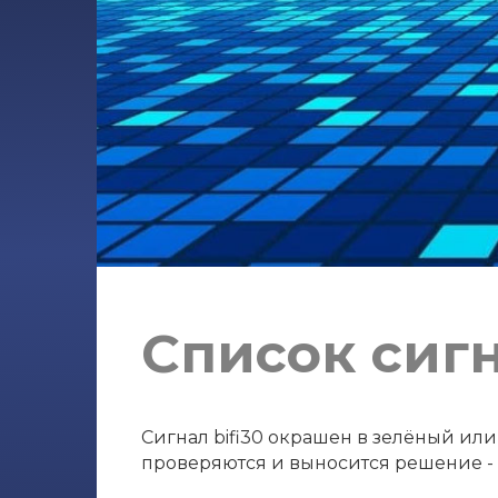
Список сигн
Сигнал bifi30 окрашен в зелёный или
проверяются и выносится решение - с