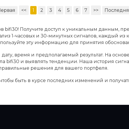
Первая
<<
1
2
3
4
5
6
7
>>
Последня
в bifi30! Получите доступ к уникальным данным, пр
нализ 1-часовых и 30-минутных сигналов, каждый из
Используйте эту информацию для принятия обосно
я дату, время и предполагаемый результат. На основ
ла bifi30 и выявлять тенденции. Наша история сиг
 правильные решения для вашего портфеля.
, чтобы быть в курсе последних изменений и получа