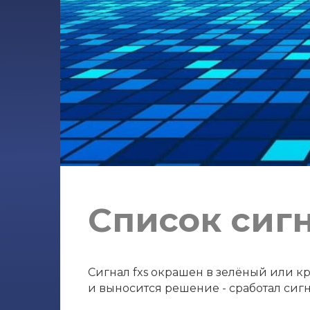
Список сигн
Сигнал fxs окрашен в зелёный или кр
и выносится решение - сработал сигн