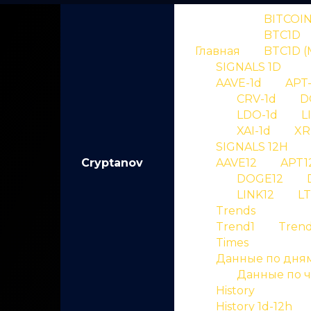
BITCOI
BTC1D
Главная
BTC1D (
SIGNALS 1D
AAVE-1d
APT-
CRV-1d
D
LDO-1d
L
XAI-1d
XR
C
SIGNALS 12H
Cryptanov
AAVE12
APT1
DOGE12
Ист
LINK12
LT
Trends
Trend1
Tren
Смотрите историю сигналов
Times
Данные по дня
Данные по 
History
History 1d-12h