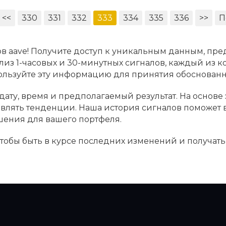
<<
330
331
332
333
334
335
336
>>
П
в aave! Получите доступ к уникальным данным, пре
лиз 1-часовых и 30-минутных сигналов, каждый из к
пользуйте эту информацию для принятия обоснова
дату, время и предполагаемый результат. На основе
ыявлять тенденции. Наша история сигналов поможет
шения для вашего портфеля.
 чтобы быть в курсе последних изменений и получат