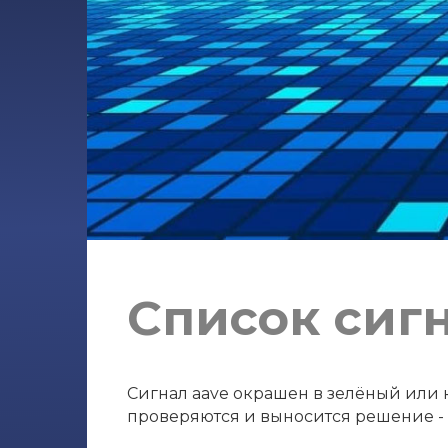
Список сиг
Сигнал aave окрашен в зелёный или к
проверяются и выносится решение - с