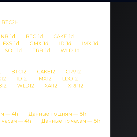
BTC2H
NB-1d
BTC-1d
CAKE-1d
FXS-1d
GMX-1d
ID-1d
IMX-1d
SOL-1d
TRB-1d
WLD-1d
OV
2
BTC12
CAKE12
CRV12
12
ID12
IMX12
LDO12
 aave
B12
WLD12
XAI12
XRP12
ницах с подробными данными
м — 4h
Данные по дням — 8h
 часам — 4h
Данные по часам — 8h