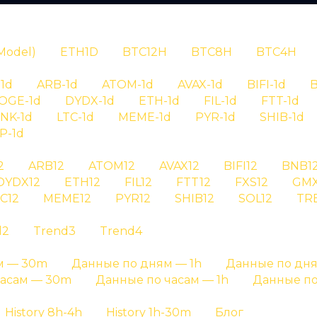
N
Model)
ETH1D
BTC12H
BTC8H
BTC4H
1d
ARB-1d
ATOM-1d
AVAX-1d
BIFI-1d
B
OGE-1d
DYDX-1d
ETH-1d
FIL-1d
FTT-1d
INK-1d
LTC-1d
MEME-1d
PYR-1d
SHIB-1d
P-1d
RYPTAN
2
ARB12
ATOM12
AVAX12
BIFI12
BNB1
DYDX12
ETH12
FIL12
FTT12
FXS12
GMX
рия сигналов
C12
MEME12
PYR12
SHIB12
SOL12
TR
d2
Trend3
Trend4
 aave на графике результатов и на отдельных стра
м — 30m
Данные по дням — 1h
Данные по дня
Главная страница
»
История сигналов
часам — 30m
Данные по часам — 1h
Данные по
History 8h-4h
History 1h-30m
Блог