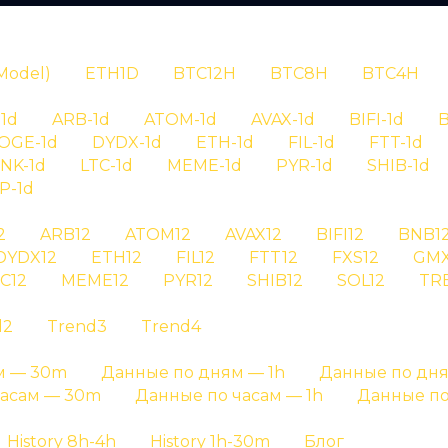
N
Model)
ETH1D
BTC12H
BTC8H
BTC4H
1d
ARB-1d
ATOM-1d
AVAX-1d
BIFI-1d
B
OGE-1d
DYDX-1d
ETH-1d
FIL-1d
FTT-1d
INK-1d
LTC-1d
MEME-1d
PYR-1d
SHIB-1d
P-1d
RYPTAN
2
ARB12
ATOM12
AVAX12
BIFI12
BNB1
DYDX12
ETH12
FIL12
FTT12
FXS12
GMX
рия сигналов
C12
MEME12
PYR12
SHIB12
SOL12
TR
d2
Trend3
Trend4
 aave на графике результатов и на отдельных стра
м — 30m
Данные по дням — 1h
Данные по дня
Главная страница
»
История сигналов
часам — 30m
Данные по часам — 1h
Данные по
History 8h-4h
History 1h-30m
Блог