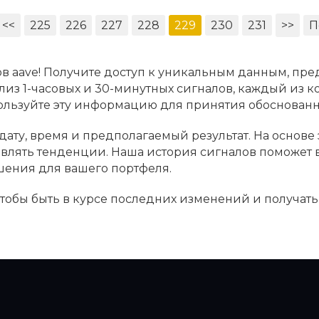
<<
225
226
227
228
229
230
231
>>
П
в aave! Получите доступ к уникальным данным, пре
лиз 1-часовых и 30-минутных сигналов, каждый из к
пользуйте эту информацию для принятия обоснова
дату, время и предполагаемый результат. На основе
ыявлять тенденции. Наша история сигналов поможет
шения для вашего портфеля.
 чтобы быть в курсе последних изменений и получат