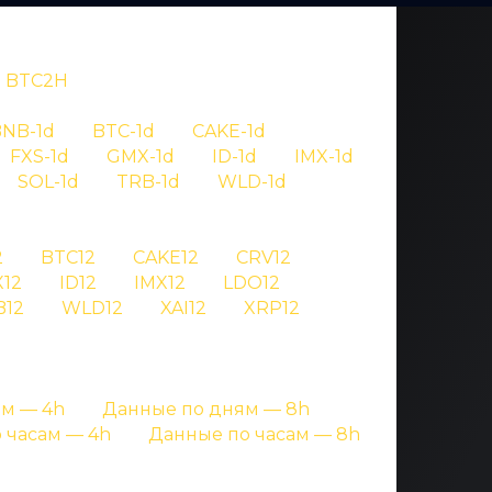
BTC2H
NB-1d
BTC-1d
CAKE-1d
FXS-1d
GMX-1d
ID-1d
IMX-1d
SOL-1d
TRB-1d
WLD-1d
OV
2
BTC12
CAKE12
CRV12
12
ID12
IMX12
LDO12
 aave
B12
WLD12
XAI12
XRP12
ницах с подробными данными
м — 4h
Данные по дням — 8h
 часам — 4h
Данные по часам — 8h