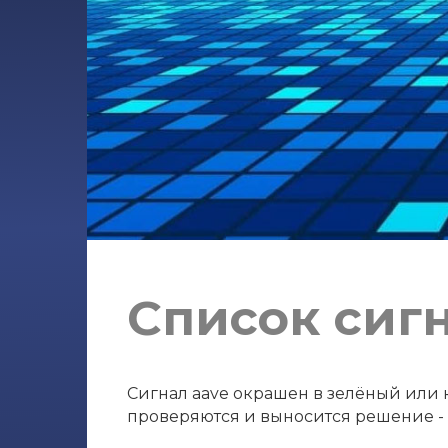
Список сиг
Сигнал aave окрашен в зелёный или к
проверяются и выносится решение - с