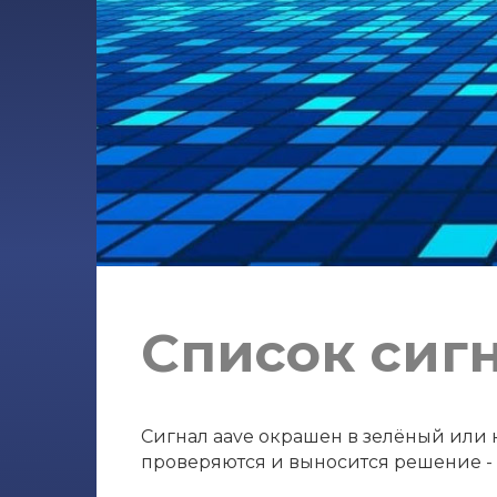
Список сиг
Сигнал aave окрашен в зелёный или к
проверяются и выносится решение - с