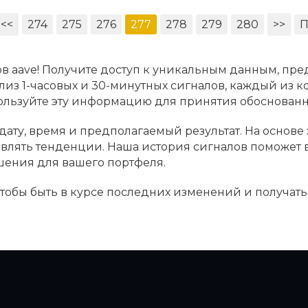
<<
274
275
276
277
278
279
280
>>
П
в aave! Получите доступ к уникальным данным, пре
лиз 1-часовых и 30-минутных сигналов, каждый из к
пользуйте эту информацию для принятия обоснова
дату, время и предполагаемый результат. На основе
ыявлять тенденции. Наша история сигналов поможет
шения для вашего портфеля.
 чтобы быть в курсе последних изменений и получат