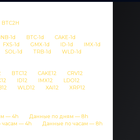
BTC2H
NB-1d
BTC-1d
CAKE-1d
FXS-1d
GMX-1d
ID-1d
IMX-1d
SOL-1d
TRB-1d
WLD-1d
OV
2
BTC12
CAKE12
CRV12
12
ID12
IMX12
LDO12
 aave
B12
WLD12
XAI12
XRP12
ницах с подробными данными
м — 4h
Данные по дням — 8h
 часам — 4h
Данные по часам — 8h