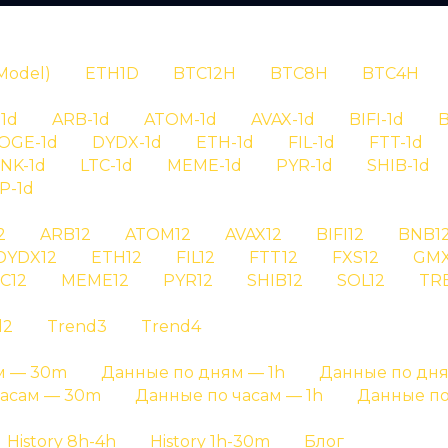
N
Model)
ETH1D
BTC12H
BTC8H
BTC4H
1d
ARB-1d
ATOM-1d
AVAX-1d
BIFI-1d
B
OGE-1d
DYDX-1d
ETH-1d
FIL-1d
FTT-1d
INK-1d
LTC-1d
MEME-1d
PYR-1d
SHIB-1d
P-1d
RYPTAN
2
ARB12
ATOM12
AVAX12
BIFI12
BNB1
DYDX12
ETH12
FIL12
FTT12
FXS12
GMX
рия сигналов
C12
MEME12
PYR12
SHIB12
SOL12
TR
d2
Trend3
Trend4
 aave на графике результатов и на отдельных стра
м — 30m
Данные по дням — 1h
Данные по дня
Главная страница
»
История сигналов
часам — 30m
Данные по часам — 1h
Данные по
History 8h-4h
History 1h-30m
Блог