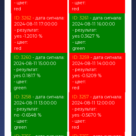
- цвет:
- цвет:
red
red
ID: 3262
- дата сигнала:
ID: 3261
- дата сигнала:
2024-08-11 17:00:00
2024-08-11 16:00:00
- результат:
- результат:
yes -1.2010 %
yes 0.3627 %
- цвет:
- цвет:
red
green
ID: 3260
- дата сигнала:
ID: 3259
- дата сигнала:
2024-08-11 15:00:00
2024-08-11 14:00:00
- результат:
- результат:
yes 0.1817 %
yes -0.5209 %
- цвет:
- цвет:
green
red
ID: 3258
- дата сигнала:
ID: 3257
- дата сигнала:
2024-08-11 13:00:00
2024-08-11 12:00:00
- результат:
- результат:
no -0.6548 %
yes -0.5670 %
- цвет:
- цвет:
green
red