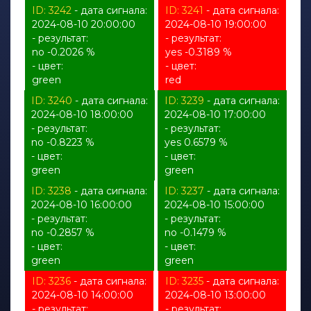
ID: 3242
- дата сигнала:
ID: 3241
- дата сигнала:
2024-08-10 20:00:00
2024-08-10 19:00:00
- результат:
- результат:
no -0.2026 %
yes -0.3189 %
- цвет:
- цвет:
green
red
ID: 3240
- дата сигнала:
ID: 3239
- дата сигнала:
2024-08-10 18:00:00
2024-08-10 17:00:00
- результат:
- результат:
no -0.8223 %
yes 0.6579 %
- цвет:
- цвет:
green
green
ID: 3238
- дата сигнала:
ID: 3237
- дата сигнала:
2024-08-10 16:00:00
2024-08-10 15:00:00
- результат:
- результат:
no -0.2857 %
no -0.1479 %
- цвет:
- цвет:
green
green
ID: 3236
- дата сигнала:
ID: 3235
- дата сигнала:
2024-08-10 14:00:00
2024-08-10 13:00:00
- результат:
- результат: