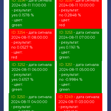
ID: 3256
- дата сигнала:
ID: 3255
- дата сигнала:
2024-08-11 11:00:00
2024-08-11 10:00:00
- результат:
- результат:
yes 0.1578 %
no 0.2848 %
- цвет:
- цвет:
green
red
ID: 3254
- дата сигнала:
ID: 3253
- дата сигнала:
2024-08-11 08:00:00
2024-08-11 07:00:00
- результат:
- результат:
no 0.0527 %
yes 0.1161 %
- цвет:
- цвет:
red
green
ID: 3252
- дата сигнала:
ID: 3251
- дата сигнала:
2024-08-11 06:00:00
2024-08-11 05:00:00
- результат:
- результат:
yes 0.6157 %
no -0.9984 %
- цвет:
- цвет:
green
green
ID: 3250
- дата сигнала:
ID: 3249
- дата сигнала:
2024-08-11 04:00:00
2024-08-11 03:00:00
- результат:
- результат: