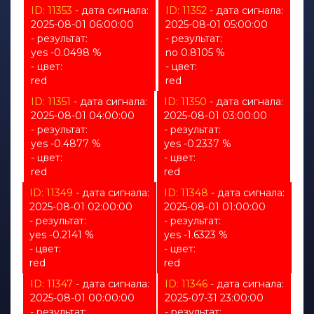
ID: 11353
- дата сигнала:
ID: 11352
- дата сигнала:
2025-08-01 06:00:00
2025-08-01 05:00:00
- результат:
- результат:
yes -0.0498 %
no 0.8105 %
- цвет:
- цвет:
red
red
ID: 11351
- дата сигнала:
ID: 11350
- дата сигнала:
2025-08-01 04:00:00
2025-08-01 03:00:00
- результат:
- результат:
yes -0.4877 %
yes -0.2337 %
- цвет:
- цвет:
red
red
ID: 11349
- дата сигнала:
ID: 11348
- дата сигнала:
2025-08-01 02:00:00
2025-08-01 01:00:00
- результат:
- результат:
yes -0.2141 %
yes -1.6323 %
- цвет:
- цвет:
red
red
ID: 11347
- дата сигнала:
ID: 11346
- дата сигнала:
2025-08-01 00:00:00
2025-07-31 23:00:00
- результат:
- результат: