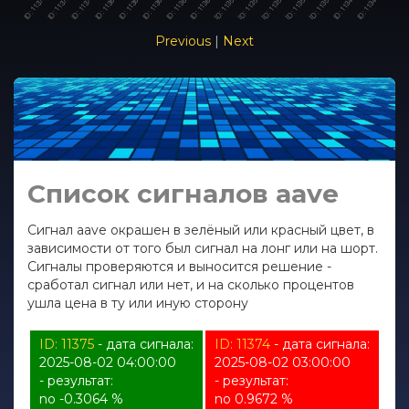
Previous
|
Next
Список сигналов aave
Сигнал aave окрашен в зелёный или красный цвет, в
зависимости от того был сигнал на лонг или на шорт.
Сигналы проверяются и выносится решение -
сработал сигнал или нет, и на сколько процентов
ушла цена в ту или иную сторону
ID: 11375
- дата сигнала:
ID: 11374
- дата сигнала:
2025-08-02 04:00:00
2025-08-02 03:00:00
- результат:
- результат:
no -0.3064 %
no 0.9672 %