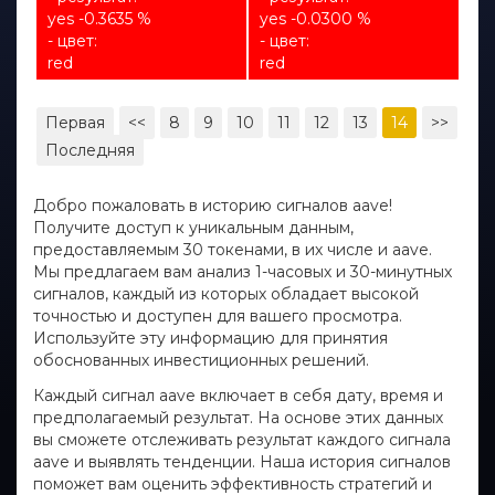
yes -0.3635 %
yes -0.0300 %
- цвет:
- цвет:
red
red
Первая
<<
8
9
10
11
12
13
14
>>
Последняя
Добро пожаловать в историю сигналов aave!
Получите доступ к уникальным данным,
предоставляемым 30 токенами, в их числе и aave.
Мы предлагаем вам анализ 1-часовых и 30-минутных
сигналов, каждый из которых обладает высокой
точностью и доступен для вашего просмотра.
Используйте эту информацию для принятия
обоснованных инвестиционных решений.
Каждый сигнал aave включает в себя дату, время и
предполагаемый результат. На основе этих данных
вы сможете отслеживать результат каждого сигнала
aave и выявлять тенденции. Наша история сигналов
поможет вам оценить эффективность стратегий и