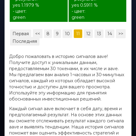
yes 1.1979 %
yes 0.5911 %
- цвет:
- цвет:
green
green
Первая
<<
8
9
10
11
12
13
14
>>
Последняя
Добро пожаловать в историю сигналов aave!
Получите доступ к уникальным данным,
предоставляемым 30 токенами, в их числе и aave.
Мы предлагаем вам анализ 1-часовых и 30-минутных
сигналов, каждый из которых обладает высокой
точностью и доступен для вашего просмотра.
Используйте эту информацию для принятия
обоснованных инвестиционных решений.
Каждый сигнал aave включает в себя дату, время и
предполагаемый результат. На основе этих данных
вы сможете отслеживать результат каждого сигнала
aave и выявлять тенденции. Наша история сигналов
поможет вам оценить эффективность стратегий и