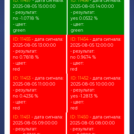
ID: 11457
- дата сигнала:
ID: 11456
- дата сигнала:
2025-08-05 15:00:00
2025-08-05 14:00:00
- результат:
- результат:
no -1.0718 %
yes 0.0532 %
- цвет:
- цвет:
green
green
ID: 11455
- дата сигнала:
ID: 11454
- дата сигнала:
2025-08-05 13:00:00
2025-08-05 12:00:00
- результат:
- результат:
no 0.7818 %
no 0.9674 %
- цвет:
- цвет:
red
red
ID: 11453
- дата сигнала:
ID: 11452
- дата сигнала:
2025-08-05 11:00:00
2025-08-05 10:00:00
- результат:
- результат:
no 0.4236 %
yes -1.2813 %
- цвет:
- цвет:
red
red
ID: 11451
- дата сигнала:
ID: 11450
- дата сигнала:
2025-08-05 09:00:00
2025-08-05 08:00:00
- результат:
- результат: