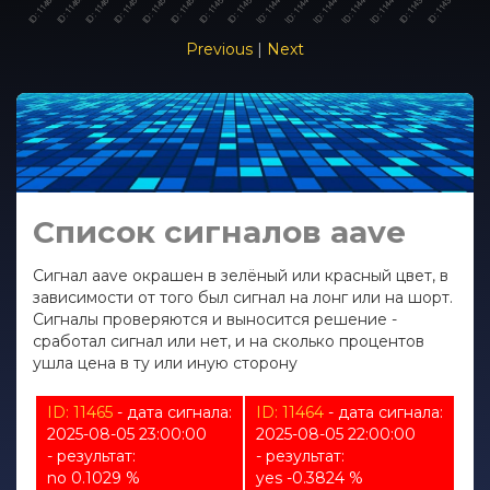
Previous
|
Next
Список сигналов aave
Сигнал aave окрашен в зелёный или красный цвет, в
зависимости от того был сигнал на лонг или на шорт.
Сигналы проверяются и выносится решение -
сработал сигнал или нет, и на сколько процентов
ушла цена в ту или иную сторону
ID: 11465
- дата сигнала:
ID: 11464
- дата сигнала:
2025-08-05 23:00:00
2025-08-05 22:00:00
- результат:
- результат:
no 0.1029 %
yes -0.3824 %