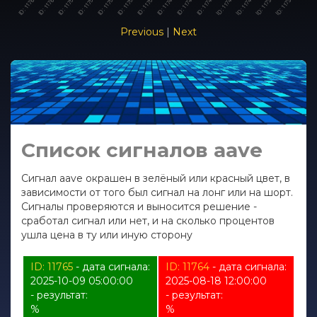
Previous
|
Next
Список сигналов aave
Сигнал aave окрашен в зелёный или красный цвет, в
зависимости от того был сигнал на лонг или на шорт.
Сигналы проверяются и выносится решение -
сработал сигнал или нет, и на сколько процентов
ушла цена в ту или иную сторону
ID: 11765
- дата сигнала:
ID: 11764
- дата сигнала:
2025-10-09 05:00:00
2025-08-18 12:00:00
- результат:
- результат:
%
%