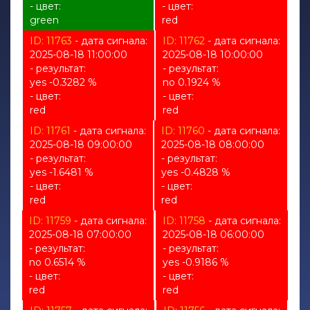
- цвет:
- цвет:
green
red
ID: 11763
- дата сигнала:
ID: 11762
- дата сигнала:
2025-08-18 11:00:00
2025-08-18 10:00:00
- результат:
- результат:
yes -0.3282 %
no 0.1924 %
- цвет:
- цвет:
red
red
ID: 11761
- дата сигнала:
ID: 11760
- дата сигнала:
2025-08-18 09:00:00
2025-08-18 08:00:00
- результат:
- результат:
yes -1.6481 %
yes -0.4828 %
- цвет:
- цвет:
red
red
ID: 11759
- дата сигнала:
ID: 11758
- дата сигнала:
2025-08-18 07:00:00
2025-08-18 06:00:00
- результат:
- результат:
no 0.6514 %
yes -0.9186 %
- цвет:
- цвет:
red
red