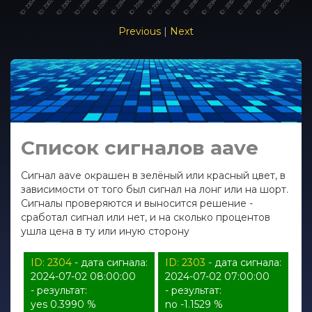
Previous
|
Next
Список сигналов aave
Сигнал aave окрашен в зелёный или красный цвет, в
зависимости от того был сигнал на лонг или на шорт.
Сигналы проверяются и выносится решение -
сработал сигнал или нет, и на сколько процентов
ушла цена в ту или иную сторону
ID: 2304
- дата сигнала:
ID: 2303
- дата сигнала:
2024-07-02 08:00:00
2024-07-02 07:00:00
- результат:
- результат:
yes 0.3990 %
no -1.1529 %