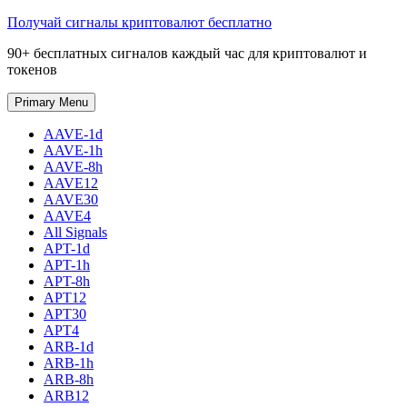
Skip
Получай сигналы криптовалют бесплатно
to
90+ бесплатных сигналов каждый час для криптовалют и
content
токенов
Primary Menu
AAVE-1d
AAVE-1h
AAVE-8h
AAVE12
AAVE30
AAVE4
All Signals
APT-1d
APT-1h
APT-8h
APT12
APT30
APT4
ARB-1d
ARB-1h
ARB-8h
ARB12