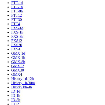
FTT-1d
FTT-1h
FTT-8h
FTT12
FTT30
FTT4
FXS-1d
FXS-1h
FXS-8h
FXS12
FXS30
FXS4
GMX-1d
GMX-1h
GMX-8h
GMX12
GMX30
GMX4
History 1d-12h
History 1h-30m
History 8h-4h
ID-1d
ID-1h
ID-8h
ID12