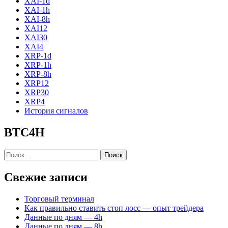
XAI-1d
XAI-1h
XAI-8h
XAI12
XAI30
XAI4
XRP-1d
XRP-1h
XRP-8h
XRP12
XRP30
XRP4
История сигналов
BTC4H
Найти:
Свежие записи
Торговый терминал
Как правильно ставить стоп лосс — опыт трейдера
Данные по дням — 4h
Данные по дням — 8h