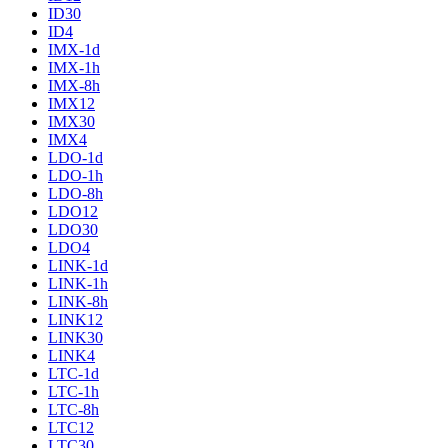
ID30
ID4
IMX-1d
IMX-1h
IMX-8h
IMX12
IMX30
IMX4
LDO-1d
LDO-1h
LDO-8h
LDO12
LDO30
LDO4
LINK-1d
LINK-1h
LINK-8h
LINK12
LINK30
LINK4
LTC-1d
LTC-1h
LTC-8h
LTC12
LTC30