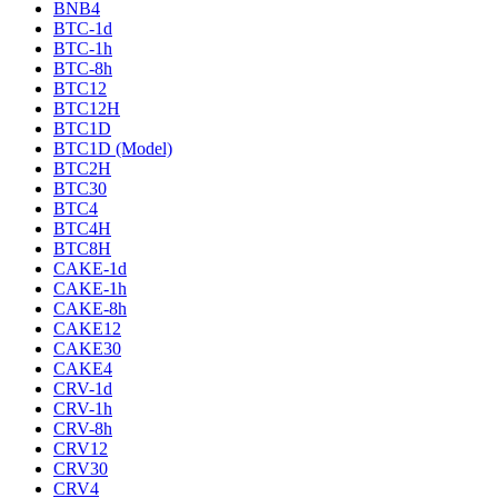
BNB4
BTC-1d
BTC-1h
BTC-8h
BTC12
BTC12H
BTC1D
BTC1D (Model)
BTC2H
BTC30
BTC4
BTC4H
BTC8H
CAKE-1d
CAKE-1h
CAKE-8h
CAKE12
CAKE30
CAKE4
CRV-1d
CRV-1h
CRV-8h
CRV12
CRV30
CRV4