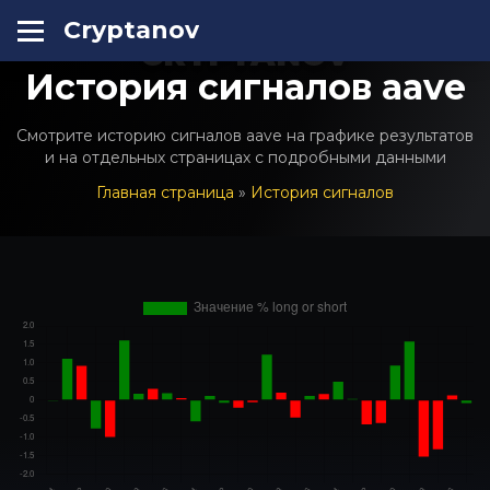
Cryptanov
CRYPTANOV
История сигналов aave
Смотрите историю сигналов aave на графике результатов
и на отдельных страницах с подробными данными
Главная страница
»
История сигналов