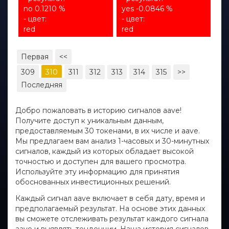
no 0.1210 %
yes -0.0846 %
- цвет:
- цвет:
red
red
Первая
<<
309
310
311
312
313
314
315
>>
Последняя
Добро пожаловать в историю сигналов aave!
Получите доступ к уникальным данным,
предоставляемым 30 токенами, в их числе и aave.
Мы предлагаем вам анализ 1-часовых и 30-минутных
сигналов, каждый из которых обладает высокой
точностью и доступен для вашего просмотра.
Используйте эту информацию для принятия
обоснованных инвестиционных решений.
Каждый сигнал aave включает в себя дату, время и
предполагаемый результат. На основе этих данных
вы сможете отслеживать результат каждого сигнала