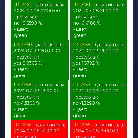
ID: 2462
- дата сигнала:
ID: 2461
- дата сигнала:
2024-07-08 22:00:00
2024-07-08 21:00:00
- результат:
- результат:
no -0.6590 %
no -0.6186 %
- цвет:
- цвет:
green
green
ID: 2460
- дата сигнала:
ID: 2459
- дата сигнала:
2024-07-08 20:00:00
2024-07-08 19:00:00
- результат:
- результат:
yes 0.9303 %
yes 1.5792 %
- цвет:
- цвет:
green
green
ID: 2458
- дата сигнала:
ID: 2457
- дата сигнала:
2024-07-08 18:00:00
2024-07-08 17:00:00
- результат:
- результат:
no -1.5305 %
no -1.3290 %
- цвет:
- цвет:
green
green
ID: 2456
- дата сигнала:
ID: 2455
- дата сигнала:
2024-07-08 16:00:00
2024-07-08 15:00:00
- результат:
- результат: