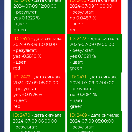
ID: 2476
- дата сигнала:
ID: 2475
- дата сигнала:
2024-07-09 12:00:00
2024-07-09 11:00:00
- результат:
- результат:
yes 0.1825 %
no 0.0487 %
- цвет:
- цвет:
green
red
ID: 2474
- дата сигнала:
ID: 2473
- дата сигнала:
2024-07-09 10:00:00
2024-07-09 09:00:00
- результат:
- результат:
yes -0.5810 %
yes 0.1091 %
- цвет:
- цвет:
red
green
ID: 2472
- дата сигнала:
ID: 2471
- дата сигнала:
2024-07-09 08:00:00
2024-07-09 07:00:00
- результат:
- результат:
yes -0.0726 %
no -0.2054 %
- цвет:
- цвет:
red
green
ID: 2470
- дата сигнала:
ID: 2469
- дата сигнала:
2024-07-09 06:00:00
2024-07-09 05:00:00
- результат:
- результат: