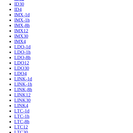
ID30
ID4
IMX-1d
IMX-1h
IMX-8h
IMX12
IMX30
IMX4
LDO-1d
LDO-1h
LDO-8h
LDO12
LDO30
LDO4
LINK-1d
LINK-1h
LINK-8h
LINK12
LINK30
LINK4
LTC-1d
LTC-1h
LTC-8h
LTC12
LTC30