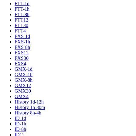
FTT-1d
FTT-1h
FTT-8h
FTT12
FTT30
FTT4
FXS-1d
FXS-1h
FXS-8h
FXS12
FXS30
FXS4
GMX-1d
GMX-1h
GMX-8h
GMX12
GMX30
GMX4
History 1d-12h
History 1h-30m
History 8h-4h
ID-1d
ID-1h
ID-8h
ID12