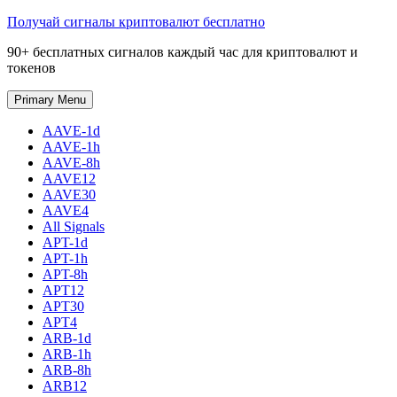
Skip
Получай сигналы криптовалют бесплатно
to
90+ бесплатных сигналов каждый час для криптовалют и
content
токенов
Primary Menu
AAVE-1d
AAVE-1h
AAVE-8h
AAVE12
AAVE30
AAVE4
All Signals
APT-1d
APT-1h
APT-8h
APT12
APT30
APT4
ARB-1d
ARB-1h
ARB-8h
ARB12