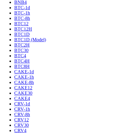
BNB4
BTC-1d
BTC-1h
BTC-8h
BTC12
BTC12H
BTC1D
BTC1D (Model)
BTC2H
BTC30
BTC4
BTC4H
BTC8H
CAKE-1d
CAKE-1h
CAKE-8h
CAKE12
CAKE30
CAKE4
CRV-1d
CRV-1h
CRV-8h
CRV12
CRV30
CRV4