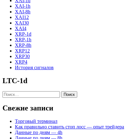
XAI-1d
XAI-1h
XAI-8h
XAI12
XAI30
XAI4
XRP-1d
XRP-1h
XRP-8h
XRP12
XRP30
XRP4
История сигналов
LTC-1d
Найти:
Свежие записи
Торговый терминал
Как правильно ставить стоп лосс — опыт трейдера
Данные по дням — 4h
Данные по дням — 8h