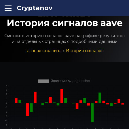
Cryptanov
CRYPTANOV
История сигналов aave
Смотрите историю сигналов aave на графике результатов
и на отдельных страницах с подробными данными
Главная страница
»
История сигналов