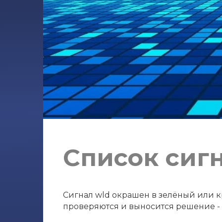
Список сиг
Сигнал wld окрашен в зелёный или кр
проверяются и выносится решение - с