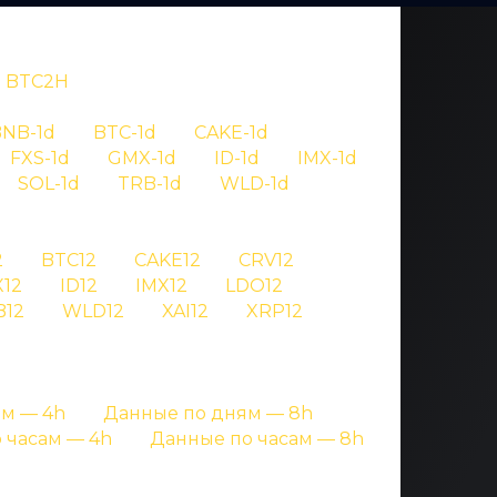
BTC2H
NB-1d
BTC-1d
CAKE-1d
FXS-1d
GMX-1d
ID-1d
IMX-1d
SOL-1d
TRB-1d
WLD-1d
OV
2
BTC12
CAKE12
CRV12
12
ID12
IMX12
LDO12
 wld
B12
WLD12
XAI12
XRP12
ницах с подробными данными
м — 4h
Данные по дням — 8h
 часам — 4h
Данные по часам — 8h