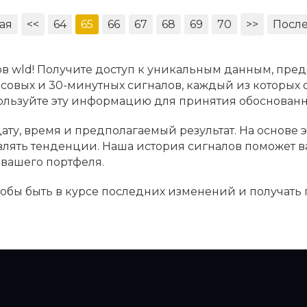
ая
<<
64
65
66
67
68
69
70
>>
Посл
в wld! Получите доступ к уникальным данным, пред
асовых и 30-минутных сигналов, каждый из которых
пользуйте эту информацию для принятия обоснова
ату, время и предполагаемый результат. На основе 
являть тенденции. Наша история сигналов поможет 
вашего портфеля.
чтобы быть в курсе последних изменений и получать