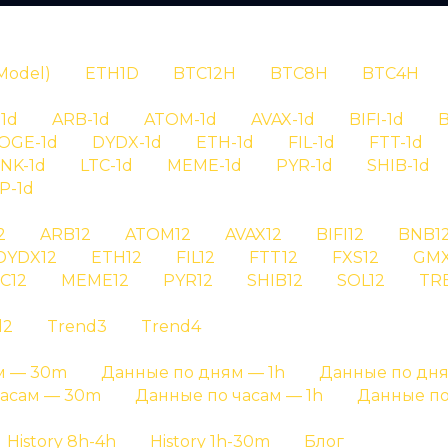
N
Model)
ETH1D
BTC12H
BTC8H
BTC4H
1d
ARB-1d
ATOM-1d
AVAX-1d
BIFI-1d
B
OGE-1d
DYDX-1d
ETH-1d
FIL-1d
FTT-1d
INK-1d
LTC-1d
MEME-1d
PYR-1d
SHIB-1d
P-1d
RYPTAN
2
ARB12
ATOM12
AVAX12
BIFI12
BNB1
DYDX12
ETH12
FIL12
FTT12
FXS12
GMX
ория сигналов
C12
MEME12
PYR12
SHIB12
SOL12
TR
d2
Trend3
Trend4
 wld на графике результатов и на отдельных стра
м — 30m
Данные по дням — 1h
Данные по дня
Главная страница
»
История сигналов
часам — 30m
Данные по часам — 1h
Данные по
History 8h-4h
History 1h-30m
Блог