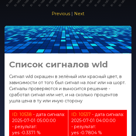
Previous
|
Next
Список сигналов wld
Сигнал wld окрашен в зелёный или красный цвет, в
зависимости от того был сигнал на лонг или на шорт.
Сигналы проверяются и выносится решение -
сработал сигнал или нет, и на сколько процентов
ушла цена в ту или иную сторону
ID: 10538
- дата сигнала:
ID: 10537
- дата сигнала:
2025-07-01 05:00:00
2025-07-01 04:00:00
- результат:
- результат:
yes -0.3371 %
yes -0.7804 %