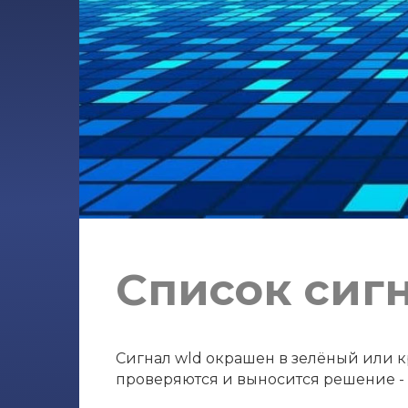
Список сиг
Сигнал wld окрашен в зелёный или кр
проверяются и выносится решение - с