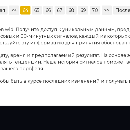
ая
<<
64
65
66
67
68
69
70
>>
Посл
в wld! Получите доступ к уникальным данным, пред
асовых и 30-минутных сигналов, каждый из которых
пользуйте эту информацию для принятия обоснова
ату, время и предполагаемый результат. На основе 
являть тенденции. Наша история сигналов поможет 
вашего портфеля.
чтобы быть в курсе последних изменений и получать