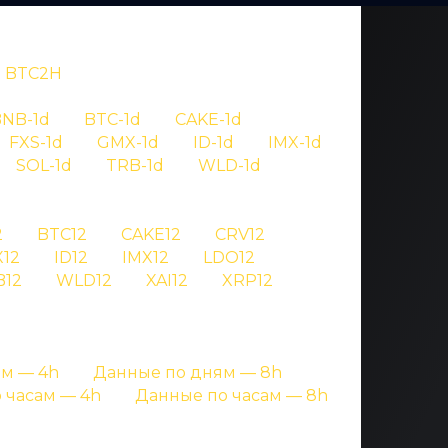
BTC2H
NB-1d
BTC-1d
CAKE-1d
FXS-1d
GMX-1d
ID-1d
IMX-1d
SOL-1d
TRB-1d
WLD-1d
OV
2
BTC12
CAKE12
CRV12
12
ID12
IMX12
LDO12
 wld
B12
WLD12
XAI12
XRP12
ницах с подробными данными
м — 4h
Данные по дням — 8h
 часам — 4h
Данные по часам — 8h