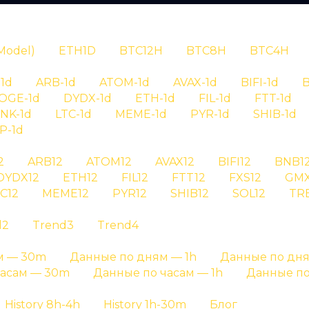
N
Model)
ETH1D
BTC12H
BTC8H
BTC4H
1d
ARB-1d
ATOM-1d
AVAX-1d
BIFI-1d
B
OGE-1d
DYDX-1d
ETH-1d
FIL-1d
FTT-1d
INK-1d
LTC-1d
MEME-1d
PYR-1d
SHIB-1d
P-1d
RYPTAN
2
ARB12
ATOM12
AVAX12
BIFI12
BNB1
DYDX12
ETH12
FIL12
FTT12
FXS12
GMX
ория сигналов
C12
MEME12
PYR12
SHIB12
SOL12
TR
d2
Trend3
Trend4
 wld на графике результатов и на отдельных стра
м — 30m
Данные по дням — 1h
Данные по дня
Главная страница
»
История сигналов
часам — 30m
Данные по часам — 1h
Данные по
History 8h-4h
History 1h-30m
Блог