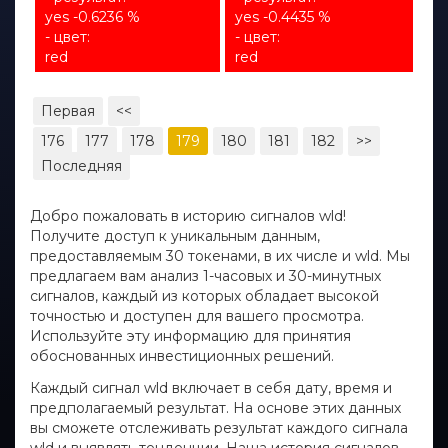
yes -0.6236 %
yes -0.4435 %
- цвет:
- цвет:
red
red
Первая
<<
176
177
178
179
180
181
182
>>
Последняя
Добро пожаловать в историю сигналов wld!
Получите доступ к уникальным данным,
предоставляемым 30 токенами, в их числе и wld. Мы
предлагаем вам анализ 1-часовых и 30-минутных
сигналов, каждый из которых обладает высокой
точностью и доступен для вашего просмотра.
Используйте эту информацию для принятия
обоснованных инвестиционных решений.
Каждый сигнал wld включает в себя дату, время и
предполагаемый результат. На основе этих данных
вы сможете отслеживать результат каждого сигнала