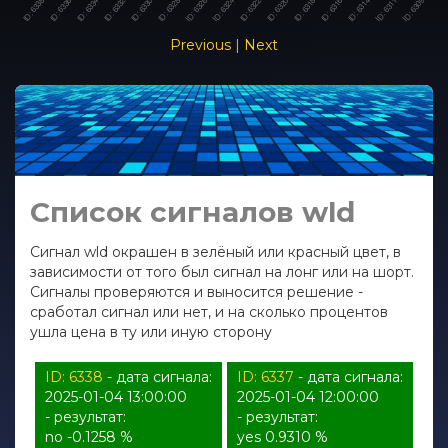
Previous
|
Next
Список сигналов wld
Сигнал wld окрашен в зелёный или красный цвет, в
зависимости от того был сигнал на лонг или на шорт.
Сигналы проверяются и выносится решение -
сработал сигнал или нет, и на сколько процентов
ушла цена в ту или иную сторону
ID: 6338
- дата сигнала:
ID: 6337
- дата сигнала:
2025-01-04 13:00:00
2025-01-04 12:00:00
- результат:
- результат:
no -0.1258 %
yes 0.9310 %