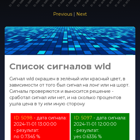
Previous
|
Next
Список сигналов wld
Сигнал wld окрашен в зелёный или красный цвет, в
зависимости от того был сигнал на лонг или на шорт.
Сигналы проверяются и выносится решение -
сработал сигнал или нет, и на сколько процентов
ушла цена в ту или иную сторону
ID: 5098
- дата сигнала:
ID: 5097
- дата сигнала:
2024-11-01 13:00:00
2024-11-01 12:00:00
- результат:
- результат:
no 0.7345 %
yes 0.6336 %