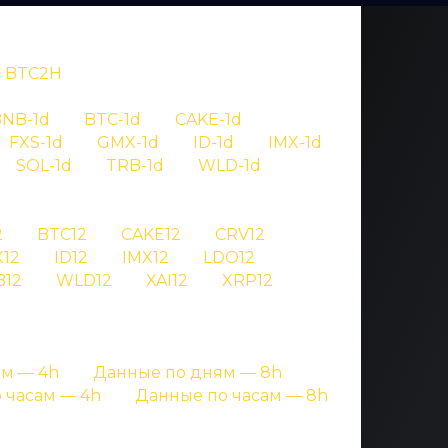
BTC2H
NB-1d
BTC-1d
CAKE-1d
FXS-1d
GMX-1d
ID-1d
IMX-1d
SOL-1d
TRB-1d
WLD-1d
OV
2
BTC12
CAKE12
CRV12
12
ID12
IMX12
LDO12
 wld
B12
WLD12
XAI12
XRP12
ницах с подробными данными
м — 4h
Данные по дням — 8h
 часам — 4h
Данные по часам — 8h