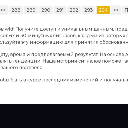
<<
288
289
290
291
292
293
294
>>
П
в wld! Получите доступ к уникальным данным, пред
асовых и 30-минутных сигналов, каждый из которых
пользуйте эту информацию для принятия обоснова
ату, время и предполагаемый результат. На основе 
являть тенденции. Наша история сигналов поможет 
вашего портфеля.
чтобы быть в курсе последних изменений и получать