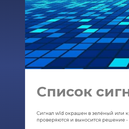
Список сиг
Сигнал wld окрашен в зелёный или кр
проверяются и выносится решение - с