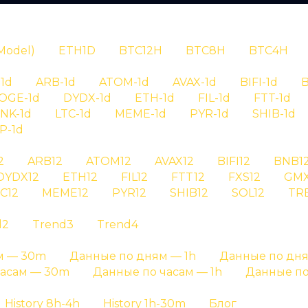
N
Model)
ETH1D
BTC12H
BTC8H
BTC4H
1d
ARB-1d
ATOM-1d
AVAX-1d
BIFI-1d
B
OGE-1d
DYDX-1d
ETH-1d
FIL-1d
FTT-1d
INK-1d
LTC-1d
MEME-1d
PYR-1d
SHIB-1d
P-1d
RYPTAN
2
ARB12
ATOM12
AVAX12
BIFI12
BNB1
DYDX12
ETH12
FIL12
FTT12
FXS12
GMX
ория сигналов
C12
MEME12
PYR12
SHIB12
SOL12
TR
d2
Trend3
Trend4
 wld на графике результатов и на отдельных стра
м — 30m
Данные по дням — 1h
Данные по дня
Главная страница
»
История сигналов
часам — 30m
Данные по часам — 1h
Данные по
History 8h-4h
History 1h-30m
Блог