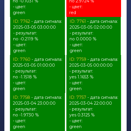
no -0.1031 %
no 2.9724 %
- цвет:
- цвет:
green
red
ID: 7762
- дата сигнала:
ID: 7761
- дата сигнала:
2025-03-05 03:00:00
2025-03-05 02:00:00
- результат:
- результат:
no -0.2119 %
no 0.0000 %
- цвет:
- цвет:
green
green
ID: 7760
- дата сигнала:
ID: 7759
- дата сигнала:
2025-03-05 01:00:00
2025-03-05 00:00:00
- результат:
- результат:
no -1.1518 %
yes 1.1653 %
- цвет:
- цвет:
green
green
ID: 7758
- дата сигнала:
ID: 7757
- дата сигнала:
2025-03-04 23:00:00
2025-03-04 22:00:00
- результат:
- результат:
no -1.9730 %
yes 0.3125 %
- цвет:
- цвет:
green
green