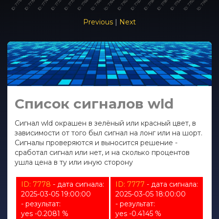
Previous
|
Next
Список сигналов wld
Сигнал wld окрашен в зелёный или красный цвет, в
зависимости от того был сигнал на лонг или на шорт.
Сигналы проверяются и выносится решение -
сработал сигнал или нет, и на сколько процентов
ушла цена в ту или иную сторону
ID: 7778
- дата сигнала:
ID: 7777
- дата сигнала:
2025-03-05 19:00:00
2025-03-05 18:00:00
- результат:
- результат:
yes -0.2081 %
yes -0.4145 %