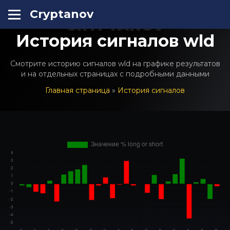
Cryptanov
CRYPTANOV
История сигналов wld
Смотрите историю сигналов wld на графике результатов
и на отдельных страницах с подробными данными
Главная страница
»
История сигналов