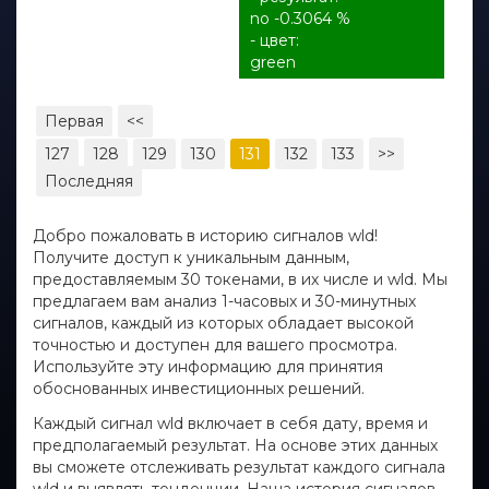
%
no -0.3064 %
- цвет:
- цвет:
unknown
green
Первая
<<
127
128
129
130
131
132
133
>>
Последняя
Добро пожаловать в историю сигналов wld!
Получите доступ к уникальным данным,
предоставляемым 30 токенами, в их числе и wld. Мы
предлагаем вам анализ 1-часовых и 30-минутных
сигналов, каждый из которых обладает высокой
точностью и доступен для вашего просмотра.
Используйте эту информацию для принятия
обоснованных инвестиционных решений.
Каждый сигнал wld включает в себя дату, время и
предполагаемый результат. На основе этих данных
вы сможете отслеживать результат каждого сигнала