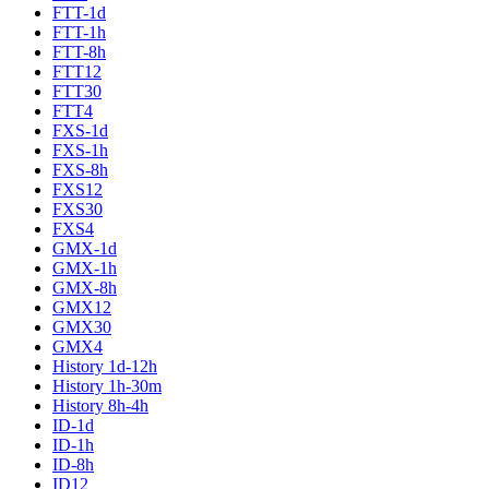
FTT-1d
FTT-1h
FTT-8h
FTT12
FTT30
FTT4
FXS-1d
FXS-1h
FXS-8h
FXS12
FXS30
FXS4
GMX-1d
GMX-1h
GMX-8h
GMX12
GMX30
GMX4
History 1d-12h
History 1h-30m
History 8h-4h
ID-1d
ID-1h
ID-8h
ID12