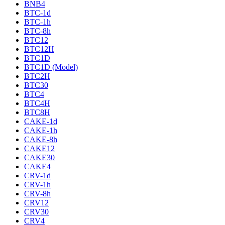
BNB4
BTC-1d
BTC-1h
BTC-8h
BTC12
BTC12H
BTC1D
BTC1D (Model)
BTC2H
BTC30
BTC4
BTC4H
BTC8H
CAKE-1d
CAKE-1h
CAKE-8h
CAKE12
CAKE30
CAKE4
CRV-1d
CRV-1h
CRV-8h
CRV12
CRV30
CRV4