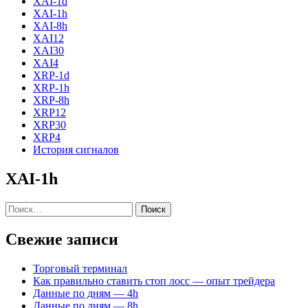
XAI-1d
XAI-1h
XAI-8h
XAI12
XAI30
XAI4
XRP-1d
XRP-1h
XRP-8h
XRP12
XRP30
XRP4
История сигналов
XAI-1h
Найти:
Свежие записи
Торговый терминал
Как правильно ставить стоп лосс — опыт трейдера
Данные по дням — 4h
Данные по дням — 8h