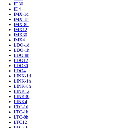
ID30
ID4
IMX-1d
IMX-1h
IMX-8h
IMX12
IMX30
IMX4
LDO-1d
LDO-1h
LDO-8h
LDO12
LDO30
LDO4
LINK-1d
LINK-1h
LINK-8h
LINK12
LINK30
LINK4
LTC-1d
LTC-1h
LTC-8h
LTC12
LTC30