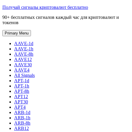
Skip
Получай сигналы криптовалют бесплатно
to
90+ бесплатных сигналов каждый час для криптовалют и
content
токенов
Primary Menu
AAVE-1d
AAVE-1h
AAVE-8h
AAVE12
AAVE30
AAVE4
All Signals
APT-1d
APT-1h
APT-8h
APT12
APT30
APT4
ARB-1d
ARB-1h
ARB-8h
ARB12