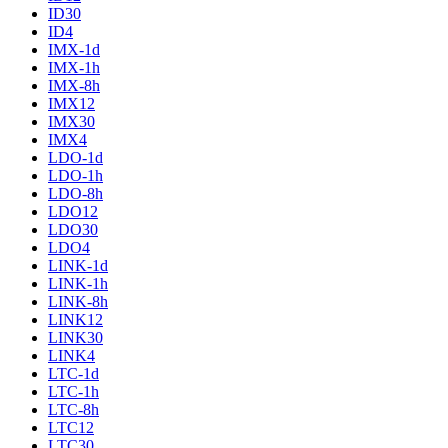
ID30
ID4
IMX-1d
IMX-1h
IMX-8h
IMX12
IMX30
IMX4
LDO-1d
LDO-1h
LDO-8h
LDO12
LDO30
LDO4
LINK-1d
LINK-1h
LINK-8h
LINK12
LINK30
LINK4
LTC-1d
LTC-1h
LTC-8h
LTC12
LTC30