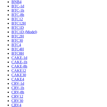
BNB4
BTC-1d
BTC-1h
BTC-8h
BTC12
BTC12H
BTC1D
BTC1D (Model)
BTC2H
BTC30
BTC4
BTC4H
BTC8H
CAKE-1d
CAKE-1h
CAKE-8h
CAKE12
CAKE30
CAKE4
CRV-1d
CRV-1h
CRV-8h
CRV12
CRV30
CRV4