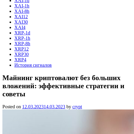
XAI-1d
XAI-1h
XAI-8h
XAI12
XAI30
XAI4
XRP-1d
XRP-1h
XRP-8h
XRP12
XRP30
XRP4
История сигналов
Майнинг криптовалют без больших
вложений: эффективные стратегии и
советы
Posted on
12.03.2023
14.03.2023
by
crypt