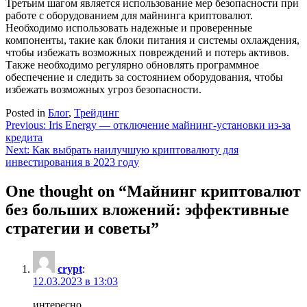
Третьим шагом является использование мер безопасности при
работе с оборудованием для майнинга криптовалют.
Необходимо использовать надежные и проверенные
компоненты, такие как блоки питания и системы охлаждения,
чтобы избежать возможных повреждений и потерь активов.
Также необходимо регулярно обновлять программное
обеспечение и следить за состоянием оборудования, чтобы
избежать возможных угроз безопасности.
Posted in
Блог
,
Трейдинг
Навигация
Previous:
Iris Energy — отключение майнинг-установки из-за
кредита
по
Next:
Как выбрать наилучшую криптовалюту для
записям
инвестирования в 2023 году
One thought on “
Майнинг криптовалют
без больших вложений: эффективные
стратегии и советы
”
crypt
:
12.03.2023 в 13:03
интересно