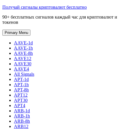
Skip
Получай сигналы криптовалют бесплатно
to
90+ бесплатных сигналов каждый час для криптовалют и
content
токенов
Primary Menu
AAVE-1d
AAVE-1h
AAVE-8h
AAVE12
AAVE30
AAVE4
All Signals
APT-1d
APT-1h
APT-8h
APT12
APT30
APT4
ARB-1d
ARB-1h
ARB-8h
ARB12