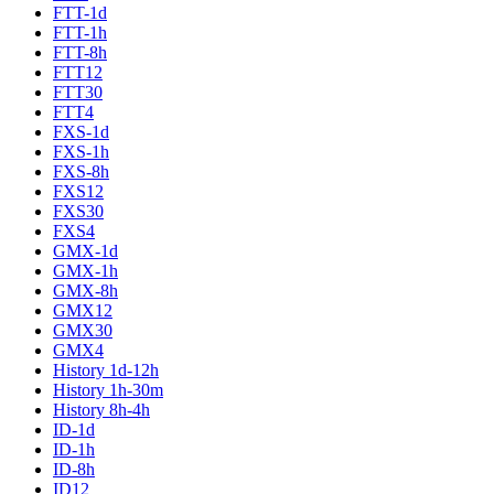
FTT-1d
FTT-1h
FTT-8h
FTT12
FTT30
FTT4
FXS-1d
FXS-1h
FXS-8h
FXS12
FXS30
FXS4
GMX-1d
GMX-1h
GMX-8h
GMX12
GMX30
GMX4
History 1d-12h
History 1h-30m
History 8h-4h
ID-1d
ID-1h
ID-8h
ID12