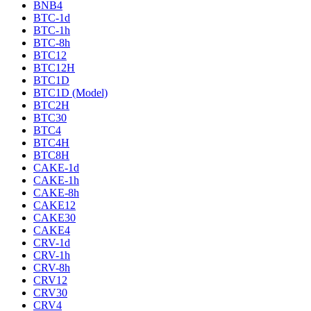
BNB4
BTC-1d
BTC-1h
BTC-8h
BTC12
BTC12H
BTC1D
BTC1D (Model)
BTC2H
BTC30
BTC4
BTC4H
BTC8H
CAKE-1d
CAKE-1h
CAKE-8h
CAKE12
CAKE30
CAKE4
CRV-1d
CRV-1h
CRV-8h
CRV12
CRV30
CRV4