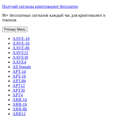
Skip
Получай сигналы криптовалют бесплатно
to
90+ бесплатных сигналов каждый час для криптовалют и
content
токенов
Primary Menu
AAVE-1d
AAVE-1h
AAVE-8h
AAVE12
AAVE30
AAVE4
All Signals
APT-1d
APT-1h
APT-8h
APT12
APT30
APT4
ARB-1d
ARB-1h
ARB-8h
ARB12