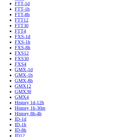
FTT-1d
FTT-1h
FTT-8h
FTT12
FTT30
FTT4
FXS-1d
FXS-1h
FXS-8h
FXS12
FXS30
FXS4
GMX-1d
GMX-1h
GMX-8h
GMX12
GMX30
GMX4
History 1d-12h
History 1h-30m
History 8h-4h
ID-1d
ID-1h
ID-8h
ID12