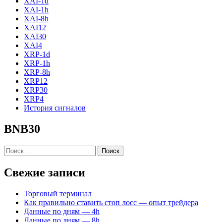
XAI-1d
XAI-1h
XAI-8h
XAI12
XAI30
XAI4
XRP-1d
XRP-1h
XRP-8h
XRP12
XRP30
XRP4
История сигналов
BNB30
Найти:
Свежие записи
Торговый терминал
Как правильно ставить стоп лосс — опыт трейдера
Данные по дням — 4h
Данные по дням — 8h