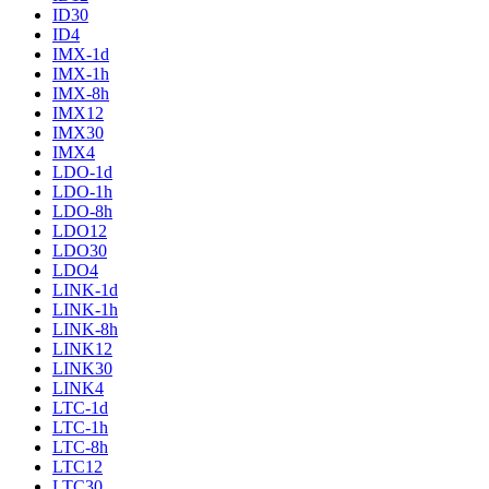
ID30
ID4
IMX-1d
IMX-1h
IMX-8h
IMX12
IMX30
IMX4
LDO-1d
LDO-1h
LDO-8h
LDO12
LDO30
LDO4
LINK-1d
LINK-1h
LINK-8h
LINK12
LINK30
LINK4
LTC-1d
LTC-1h
LTC-8h
LTC12
LTC30