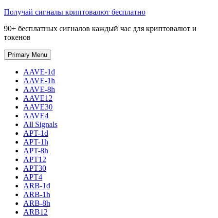
Skip
Получай сигналы криптовалют бесплатно
to
90+ бесплатных сигналов каждый час для криптовалют и
content
токенов
Primary Menu
AAVE-1d
AAVE-1h
AAVE-8h
AAVE12
AAVE30
AAVE4
All Signals
APT-1d
APT-1h
APT-8h
APT12
APT30
APT4
ARB-1d
ARB-1h
ARB-8h
ARB12