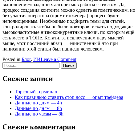
выполнением заданных алгоритмов работы с текстом. Да,
процесс создания контента можно сделать автоматическим, но
без участия оператора (промт инженера) процесс будет
неполноценным. Необходимо подбирать темы для статей,
контролировать чтобы не было повторов, искать подходящие
высокочастотные низкоконкурентные ключи, по которым ещё
есть место в ТОПе. Кстати, за исключением пару мыслей
выше, этот последний абзац — единственный что при
написании этой статьи был написан человеком.
on
Posted in
Блог
,
ИИ
Leave a Comment
Найти:
ИИ
контент
—
Свежие записи
быть
или
Торговый терминал
не
Как правильно ставить стоп лосс — опыт трейдера
быть?
Данные по дням — 4h
Данные по дням — 8h
Данные по часам — 8h
Свежие комментарии