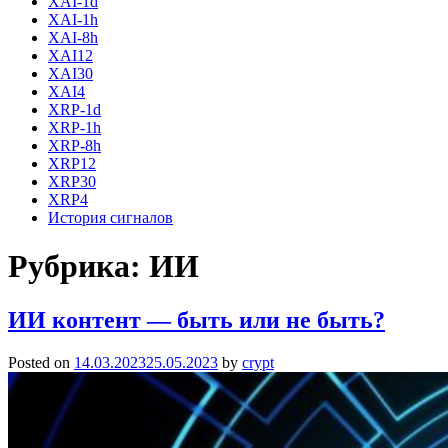
XAI-1d
XAI-1h
XAI-8h
XAI12
XAI30
XAI4
XRP-1d
XRP-1h
XRP-8h
XRP12
XRP30
XRP4
История сигналов
Рубрика:
ИИ
ИИ контент — быть или не быть?
Posted on
14.03.2023
25.05.2023
by
crypt