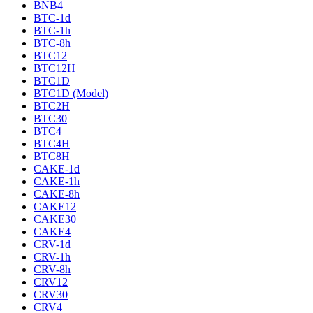
BNB4
BTC-1d
BTC-1h
BTC-8h
BTC12
BTC12H
BTC1D
BTC1D (Model)
BTC2H
BTC30
BTC4
BTC4H
BTC8H
CAKE-1d
CAKE-1h
CAKE-8h
CAKE12
CAKE30
CAKE4
CRV-1d
CRV-1h
CRV-8h
CRV12
CRV30
CRV4