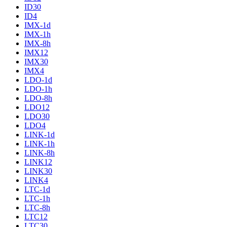
ID30
ID4
IMX-1d
IMX-1h
IMX-8h
IMX12
IMX30
IMX4
LDO-1d
LDO-1h
LDO-8h
LDO12
LDO30
LDO4
LINK-1d
LINK-1h
LINK-8h
LINK12
LINK30
LINK4
LTC-1d
LTC-1h
LTC-8h
LTC12
LTC30