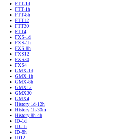
FTT-1d
FTT-1h
FTT-8h
FTT12
FTT30
FTT4
FXS-1d
FXS-1h
FXS-8h
FXS12
FXS30
FXS4
GMX-1d
GMX-1h
GMX-8h
GMX12
GMX30
GMX4
History 1d-12h
History 1h-30m
History 8h-4h
ID-1d
ID-1h
ID-8h
ID12