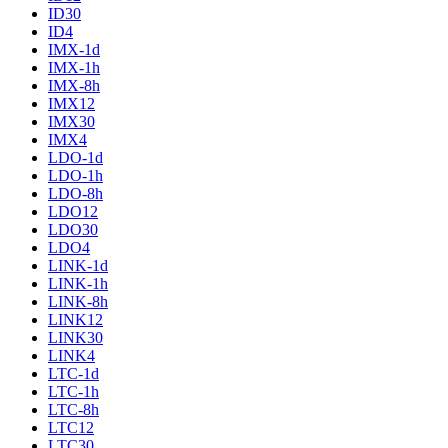
ID30
ID4
IMX-1d
IMX-1h
IMX-8h
IMX12
IMX30
IMX4
LDO-1d
LDO-1h
LDO-8h
LDO12
LDO30
LDO4
LINK-1d
LINK-1h
LINK-8h
LINK12
LINK30
LINK4
LTC-1d
LTC-1h
LTC-8h
LTC12
LTC30