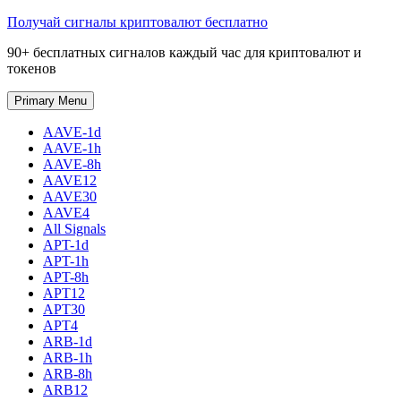
Skip
Получай сигналы криптовалют бесплатно
to
90+ бесплатных сигналов каждый час для криптовалют и
content
токенов
Primary Menu
AAVE-1d
AAVE-1h
AAVE-8h
AAVE12
AAVE30
AAVE4
All Signals
APT-1d
APT-1h
APT-8h
APT12
APT30
APT4
ARB-1d
ARB-1h
ARB-8h
ARB12