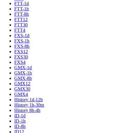
FTT-1d
FTT-1h
FTT-8h
FTT12
FTT30
FTT4
FXS-1d
FXS-1h
FXS-8h
FXS12
FXS30
FXS4
GMX-1d
GMX-1h
GMX-8h
GMX12
GMX30
GMX4
History 1d-12h
History 1h-30m
History 8h-4h
ID-1d
ID-1h
ID-8h
ID12