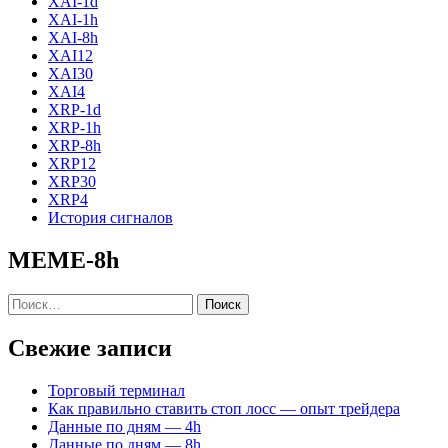
XAI-1d
XAI-1h
XAI-8h
XAI12
XAI30
XAI4
XRP-1d
XRP-1h
XRP-8h
XRP12
XRP30
XRP4
История сигналов
MEME-8h
Найти:
Свежие записи
Торговый терминал
Как правильно ставить стоп лосс — опыт трейдера
Данные по дням — 4h
Данные по дням — 8h