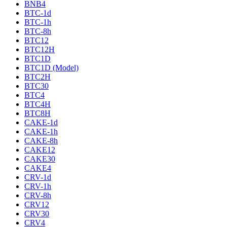
BNB4
BTC-1d
BTC-1h
BTC-8h
BTC12
BTC12H
BTC1D
BTC1D (Model)
BTC2H
BTC30
BTC4
BTC4H
BTC8H
CAKE-1d
CAKE-1h
CAKE-8h
CAKE12
CAKE30
CAKE4
CRV-1d
CRV-1h
CRV-8h
CRV12
CRV30
CRV4