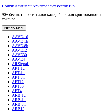
Skip
Получай сигналы криптовалют бесплатно
to
90+ бесплатных сигналов каждый час для криптовалют и
content
токенов
Primary Menu
AAVE-1d
AAVE-1h
AAVE-8h
AAVE12
AAVE30
AAVE4
All Signals
APT-1d
APT-1h
APT-8h
APT12
APT30
APT4
ARB-1d
ARB-1h
ARB-8h
ARB12