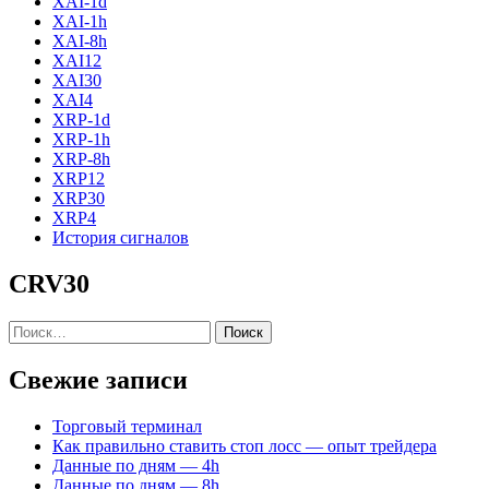
XAI-1d
XAI-1h
XAI-8h
XAI12
XAI30
XAI4
XRP-1d
XRP-1h
XRP-8h
XRP12
XRP30
XRP4
История сигналов
CRV30
Найти:
Свежие записи
Торговый терминал
Как правильно ставить стоп лосс — опыт трейдера
Данные по дням — 4h
Данные по дням — 8h