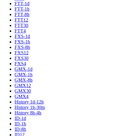
FTT-1d
FTT-1h
FTT-8h
FTT12
FTT30
FTT4
FXS-1d
FXS-1h
FXS-8h
FXS12
FXS30
FXS4
GMX-1d
GMX-1h
GMX-8h
GMX12
GMX30
GMX4
History 1d-12h
History 1h-30m
History 8h-4h
ID-1d
ID-1h
ID-8h
ID12