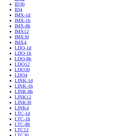
ID30
ID4
IMX-1d
IMX-1h
IMX-8h
IMX12
IMX30
IMX4
LDO-1d
LDO-1h
LDO-8h
LDO12
LDO30
LDO4
LINK-1d
LINK-1h
LINK-8h
LINK12
LINK30
LINK4
LTC-1d
LTC-1h
LTC-8h
LTC12
LTC30