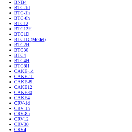
BNB4
BTC-1d
BTC-1h
BTC-8h
BTC12
BTC12H
BTC1D
BTC1D (Model)
BTC2H
BTC30
BTC4
BTC4H
BTC8H
CAKE-1d
CAKE-1h
CAKE-8h
CAKE12
CAKE30
CAKE4
CRV-1d
CRV-1h
CRV-8h
CRV12
CRV30
CRV4