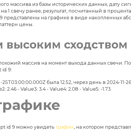
го массива из базы исторических данных, дату сигна
 на 1 свечу ранее, результат, посчитанный в процен
 9 представлены на графике в виде накопленных аб
паттерн цены.
м высоким сходством
й похожий массив на момент выхода данных свечи. 
id 9:
4-11-25T03:00:00.000Z была 12.52, через день в 2024-11-
: 2.46 - Value3: 3.4 - Value4: 2.08 - Value5: -1.73
графике
pt id 9 можно увидеть
график
, на котором представ