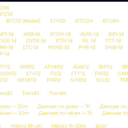
COIN
BTC1D
BTC1D (Model)
ETH1D
BTC12H
BTC8H
RYPTAN
APT-1d
ARB-1d
ATOM-1d
AVAX-1d
BIFI-1d
OGE-1d
DYDX-1d
ETH-1d
FIL-1d
FTT-1d
Сигнал apt id 
INK-1d
LTC-1d
MEME-1d
PYR-1d
SHIB-1d
P-1d
PT12
ARB12
ATOM12
AVAX12
BIFI12
B
ия сигнала apt id 9 - детальная информация о сиг
DYDX12
ETH12
FIL12
FTT12
FXS12
GMX
C12
MEME12
PYR12
SHIB12
SOL12
TR
Главная страница
»
История сигналов
rend2
Trend3
Trend4
дням — 30m
Данные по дням — 1h
Данные по 
часам — 30m
Данные по часам — 1h
Данные по
h
History 8h-4h
History 1h-30m
Блог