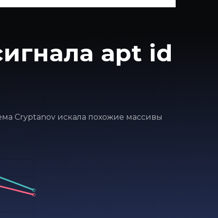
игнала apt id
стема Cryptanov искала похожие массивы