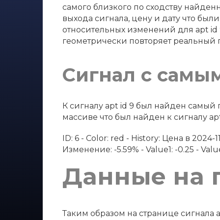
самого близкого по сходству найденно
выхода сигнала, цену и дату что были
относительных изменений для apt id
геометрически повторяет реальный 
Сигнал с самы
К сигналу apt id 9 был найден самы
массиве что был найден к сигналу apt 
ID: 6 - Color: red - History: Цена в 202
Изменение: -5.59% - Value1: -0.25 - Value2
Данные на 
Таким образом на странице сигнала a