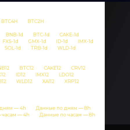
BTC4H
BTC2H
OV
BNB-1d
BTC-1d
CAKE-1d
FXS-1d
GMX-1d
ID-1d
IMX-1d
9
SOL-1d
TRB-1d
WLD-1d
NB12
BTC12
CAKE12
CRV12
нале криптовалют
12
ID12
IMX12
LDO12
B12
WLD12
XAI12
XRP12
дням — 4h
Данные по дням — 8h
 часам — 4h
Данные по часам — 8h