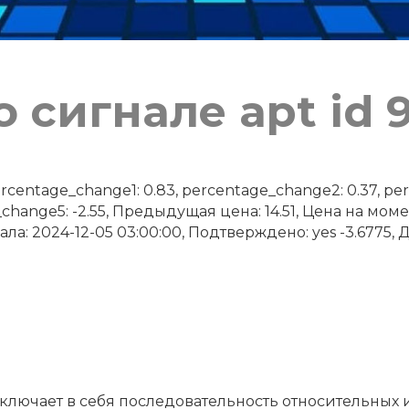
 сигнале apt id 
ntage_change1: 0.83, percentage_change2: 0.37, perc
change5: -2.55, Предыдущая цена: 14.51, Цена на моме
ла: 2024-12-05 03:00:00, Подтверждено: yes -3.6775, Д
включает в себя последовательность относительных