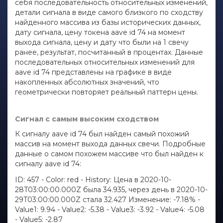
себя последовательность относительных изменений,
детали сигнала в виде самого близкого по сходству
найденного массива из базы исторических данных,
дату сигнала, цену токена aave id 74 на момент
выхода сигнала, цену и дату что были на 1 свечу
ранее, результат, посчитанный в процентах. Данные
последовательных относительных изменений для
aave id 74 представлены на графике в виде
накопленных абсолютных значений, что
геометрически повторяет реальный паттерн цены.
Сигнал с самым высоким сходством
К сигналу aave id 74 был найден самый похожий
массив на момент выхода данных свечи. Подробные
данные о самом похожем массиве что был найден к
сигналу aave id 74:
ID: 457 - Color: red - History: Цена в 2020-10-
28T03:00:00.000Z была 34.935, через день в 2020-10-
29T03:00:00.000Z стала 32.427 Изменение: -7.18% -
Value1: 9.94 - Value2: -5.38 - Value3: -3.92 - Value4: -5.08
- Value5: -2.87