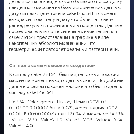
детали сигнала в виде самого близкого по сходству
найденного массива из базы исторических данных,
дату сигнала, цену токена cake12 id 541 на момент
выхода сигнала, цену и дату что были на 1 свечу
ранее, результат, посчитанный в процентах. Данные
последовательных относительных изменений для
cake12 id 541 представлены на графике в виде
накопленных абсолютных значений, что
геометрически повторяет реальный паттерн цены.
Сигнал с самым высоким сходством
К сигналу cake12 id 541 был найден самый похожий
массив на момент выхода данных свечи. Подробные
данные о самом похожем массиве что был найден к
сигналу cake12 id 541:
ID: 374 - Color: green - History: Цена в 2021-03-
01T03:00:00.000Z была 9.379, через полдня в 2021-
03-01T15:00:00.000Z стала 12.604 Изменение: 34.39%
- Value1: -2.79 - Value2: 1.6 - Value3: -7.08 - Value4: -7.64 -
Value5: -4.66