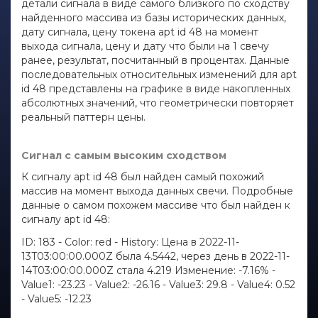
детали сигнала в виде самого близкого по сходству
найденного массива из базы исторических данных,
дату сигнала, цену токена apt id 48 на момент
выхода сигнала, цену и дату что были на 1 свечу
ранее, результат, посчитанный в процентах. Данные
последовательных относительных изменений для apt
id 48 представлены на графике в виде накопленных
абсолютных значений, что геометрически повторяет
реальный паттерн цены.
Сигнал с самым высоким сходством
К сигналу apt id 48 был найден самый похожий
массив на момент выхода данных свечи. Подробные
данные о самом похожем массиве что был найден к
сигналу apt id 48:
ID: 183 - Color: red - History: Цена в 2022-11-
13T03:00:00.000Z была 4.5442, через день в 2022-11-
14T03:00:00.000Z стала 4.219 Изменение: -7.16% -
Value1: -23.23 - Value2: -26.16 - Value3: 29.8 - Value4: 0.52
- Value5: -12.23