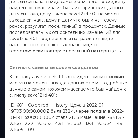
детали сигнала в виде самого близкого по сходству
найденного массива из базы исторических данных,
дату сигнала, цену токена aave12 id 401 на момент
выхода сигнала, цену и дату что были на 1 свечу
ранее, результат, посчитанный в процентах. Данные
последовательных относительных изменений для
aave12 id 401 представлены на графике в виде
накопленных абсолютных значений, что
геометрически повторяет реальный паттерн цены.
Сигнал с самым высоким сходством
К сигналу aave12 id 401 был найден самый похожий
массив на момент выхода данных свечи. Подробные
данные о самом похожем массиве что был найден к
сигналу aave12 id 401:
ID: 601 - Color: red - History: Цена в 2022-01-
19T03:00:00.000Z была 232.4, через полдня в 2022-
01-19T15:00:00.000Z стала 217.5 Изменение: -6.41% -
Value1: 2.32 - Value2: -4.91 - Value3: -1.69 - Value4: 1.46 -
Value5: 1.09