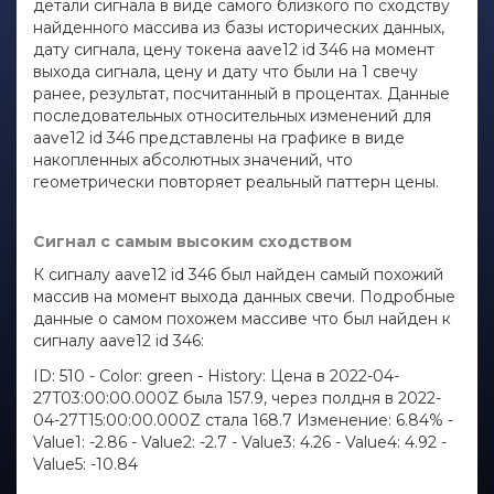
детали сигнала в виде самого близкого по сходству
найденного массива из базы исторических данных,
дату сигнала, цену токена aave12 id 346 на момент
выхода сигнала, цену и дату что были на 1 свечу
ранее, результат, посчитанный в процентах. Данные
последовательных относительных изменений для
aave12 id 346 представлены на графике в виде
накопленных абсолютных значений, что
геометрически повторяет реальный паттерн цены.
Сигнал с самым высоким сходством
К сигналу aave12 id 346 был найден самый похожий
массив на момент выхода данных свечи. Подробные
данные о самом похожем массиве что был найден к
сигналу aave12 id 346:
ID: 510 - Color: green - History: Цена в 2022-04-
27T03:00:00.000Z была 157.9, через полдня в 2022-
04-27T15:00:00.000Z стала 168.7 Изменение: 6.84% -
Value1: -2.86 - Value2: -2.7 - Value3: 4.26 - Value4: 4.92 -
Value5: -10.84