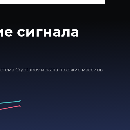
ие сигнала
система Cryptanov искала похожие массивы