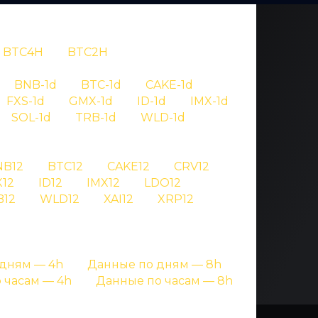
BTC4H
BTC2H
OV
BNB-1d
BTC-1d
CAKE-1d
FXS-1d
GMX-1d
ID-1d
IMX-1d
 326
SOL-1d
TRB-1d
WLD-1d
NB12
BTC12
CAKE12
CRV12
игнале криптовалют
12
ID12
IMX12
LDO12
B12
WLD12
XAI12
XRP12
дням — 4h
Данные по дням — 8h
 часам — 4h
Данные по часам — 8h