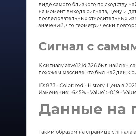
виде самого близкого по сходству най
на момент выхода сигнала, цену и дат
последовательных относительных изм
значений, что геометрически повтор
Сигнал с самы
К сигналу aave12 id 326 был найден
похожем массиве что был найден к сиг
ID: 873 - Color: red - History: Цена в 
Изменение: -6.45% - Value1: -0.19 - Value2
Данные на 
Таким образом на странице сигнала a