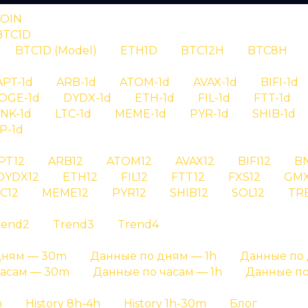
COIN
BTC1D
BTC1D (Model)
ETH1D
BTC12H
BTC8H
RYPTAN
APT-1d
ARB-1d
ATOM-1d
AVAX-1d
BIFI-1d
OGE-1d
DYDX-1d
ETH-1d
FIL-1d
FTT-1d
нал aave12 id
INK-1d
LTC-1d
MEME-1d
PYR-1d
SHIB-1d
P-1d
PT12
ARB12
ATOM12
AVAX12
BIFI12
B
 сигнала aave12 id 326 - детальная информация о с
DYDX12
ETH12
FIL12
FTT12
FXS12
GMX
C12
MEME12
PYR12
SHIB12
SOL12
TR
Главная страница
»
История сигналов
rend2
Trend3
Trend4
дням — 30m
Данные по дням — 1h
Данные по 
часам — 30m
Данные по часам — 1h
Данные по
h
History 8h-4h
History 1h-30m
Блог