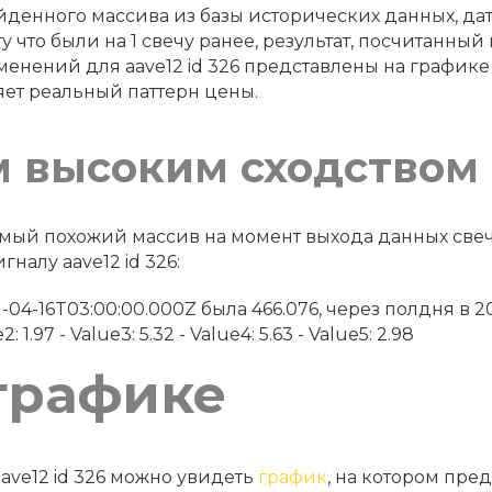
денного массива из базы исторических данных, дату 
у что были на 1 свечу ранее, результат, посчитанный
енений для aave12 id 326 представлены на график
яет реальный паттерн цены.
м высоким сходством
 самый похожий массив на момент выхода данных св
налу aave12 id 326:
2021-04-16T03:00:00.000Z была 466.076, через полдня в 
: 1.97 - Value3: 5.32 - Value4: 5.63 - Value5: 2.98
графике
ave12 id 326 можно увидеть
график
, на котором пред