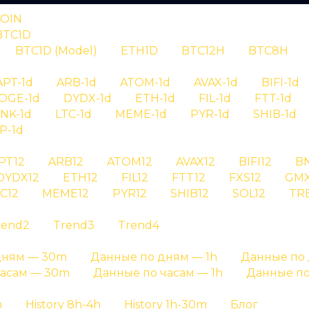
COIN
BTC1D
BTC1D (Model)
ETH1D
BTC12H
BTC8H
RYPTAN
APT-1d
ARB-1d
ATOM-1d
AVAX-1d
BIFI-1d
OGE-1d
DYDX-1d
ETH-1d
FIL-1d
FTT-1d
игнал apt id 1
INK-1d
LTC-1d
MEME-1d
PYR-1d
SHIB-1d
P-1d
PT12
ARB12
ATOM12
AVAX12
BIFI12
B
я сигнала apt id 156 - детальная информация о си
DYDX12
ETH12
FIL12
FTT12
FXS12
GMX
C12
MEME12
PYR12
SHIB12
SOL12
TR
Главная страница
»
История сигналов
rend2
Trend3
Trend4
дням — 30m
Данные по дням — 1h
Данные по 
часам — 30m
Данные по часам — 1h
Данные по
h
History 8h-4h
History 1h-30m
Блог