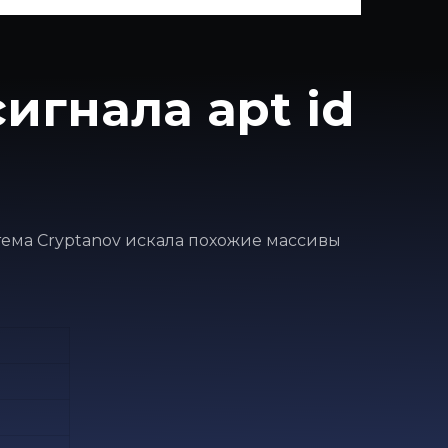
игнала apt id
истема Cryptanov искала похожие массивы