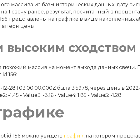
го массива из базы исторических данных, дату сигна
 на 1 свечу ранее, результат, посчитанный в процен
 156 представлены на графике в виде накопленных а
паттерн цены.
м высоким сходством
мый похожий массив на момент выхода данных свечи
id 156:
2022-12-28T03:00:00.000Z была 3.5978, через день в 202
 -1.45 - Value3: -3.16 - Value4: 1.85 - Value5: -1.28
графике
pt id 156 можно увидеть
график
, на котором предста