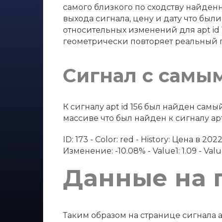
самого близкого по сходству найденно
выхода сигнала, цену и дату что были
относительных изменений для apt id
геометрически повторяет реальный 
Сигнал с самы
К сигналу apt id 156 был найден са
массиве что был найден к сигналу apt 
ID: 173 - Color: red - History: Цена в 
Изменение: -10.08% - Value1: 1.09 - Value2:
Данные на 
Таким образом на странице сигнала a