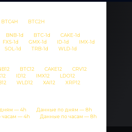
BTC4H
BTC2H
OV
BNB-1d
BTC-1d
CAKE-1d
FXS-1d
GMX-1d
ID-1d
IMX-1d
56
SOL-1d
TRB-1d
WLD-1d
NB12
BTC12
CAKE12
CRV12
гнале криптовалют
12
ID12
IMX12
LDO12
B12
WLD12
XAI12
XRP12
дням — 4h
Данные по дням — 8h
 часам — 4h
Данные по часам — 8h