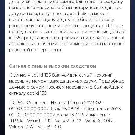
детали сигнала в виде самого близкого по сходству
найденного массива из базы исторических данных,
дату сигнала, цену токена apt id 135 на момент
выхода сигнала, цену и дату что были на 1 свечу
ранее, результат, посчитанный в процентах. Данные
последовательных относительных изменений для apt
id 135 представлены на графике в виде накопленных
абсолютных значений, что геометрически повторяет
реальный паттерн цены.
Сигнал с самым высоким сходством
К сигналу apt id 135 был найден самый похожий
массив на момент выхода данных свечи. Подробные
данные о самом похожем массиве что был найден к
сигналу apt id 135:
ID: 154 - Color: red - History: Цена в 2023-02-
09T03:00:00.000Z была 15.0878, через день в 2023-
02-10T03:00:00.000Z стала 13.3455 Изменение:
-11.55% - Value1: -3.12 - Value2: -6.42 - Value3: -3.08 -
Value4: 7.37 - Value5: -6.01