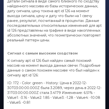
детали сигнала в виде самого близкого по сходству
найденного массива из базы исторических данных,
дату сигнала, цену токена apt id 126 на момент
выхода сигнала, цену и дату что были на 1 свечу
ранее, результат, посчитанный в процентах. Данные
последовательных относительных изменений для apt
id 126 представлены на графике в виде накопленных
абсолютных значений, что геометрически повторяет
реальный паттерн цены.
Сигнал с самым высоким сходством
К сигналу apt id 126 был найден самый похожий
массив на момент выхода данных свечи. Подробные
данные о самом похожем массиве что был найден к
сигналу apt id 126:
ID: 172 - Color: green - History: Цена в 2022-12-
30T03:00:00.000Z была 3.2089, через день в 2022-12-
31T03:00:00.000Z стала 3.4179 Изменение: 6.51% -
Value1: -3.16 - Value2: 1.85 - Value3: -1.28 - Value4: -10.08
- Value5: -0.81