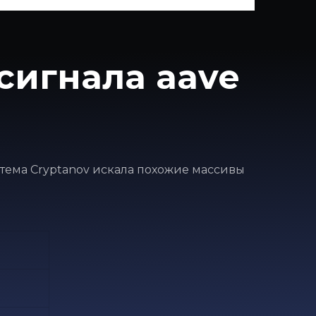
сигнала aave
истема Cryptanov искала похожие массивы