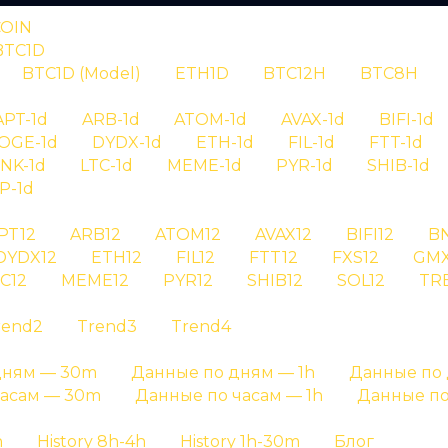
COIN
BTC1D
BTC1D (Model)
ETH1D
BTC12H
BTC8H
RYPTAN
APT-1d
ARB-1d
ATOM-1d
AVAX-1d
BIFI-1d
OGE-1d
DYDX-1d
ETH-1d
FIL-1d
FTT-1d
гнал aave id 
INK-1d
LTC-1d
MEME-1d
PYR-1d
SHIB-1d
P-1d
PT12
ARB12
ATOM12
AVAX12
BIFI12
B
я сигнала aave id 105 - детальная информация о си
DYDX12
ETH12
FIL12
FTT12
FXS12
GMX
C12
MEME12
PYR12
SHIB12
SOL12
TR
Главная страница
»
История сигналов
rend2
Trend3
Trend4
дням — 30m
Данные по дням — 1h
Данные по 
часам — 30m
Данные по часам — 1h
Данные по
h
History 8h-4h
History 1h-30m
Блог