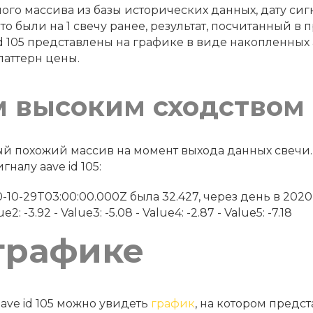
го массива из базы исторических данных, дату сигна
что были на 1 свечу ранее, результат, посчитанный 
d 105 представлены на графике в виде накопленных 
паттерн цены.
м высоким сходством
амый похожий массив на момент выхода данных свеч
налу aave id 105:
 2020-10-29T03:00:00.000Z была 32.427, через день в 202
2: -3.92 - Value3: -5.08 - Value4: -2.87 - Value5: -7.18
графике
ave id 105 можно увидеть
график
, на котором предст