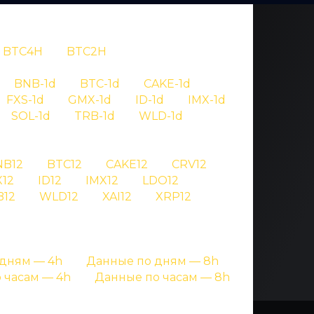
BTC4H
BTC2H
OV
BNB-1d
BTC-1d
CAKE-1d
FXS-1d
GMX-1d
ID-1d
IMX-1d
105
SOL-1d
TRB-1d
WLD-1d
NB12
BTC12
CAKE12
CRV12
гнале криптовалют
12
ID12
IMX12
LDO12
B12
WLD12
XAI12
XRP12
дням — 4h
Данные по дням — 8h
 часам — 4h
Данные по часам — 8h