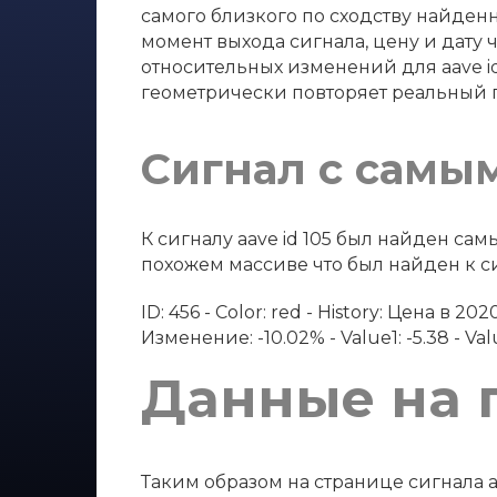
самого близкого по сходству найденно
момент выхода сигнала, цену и дату 
относительных изменений для aave i
геометрически повторяет реальный 
Сигнал с самы
К сигналу aave id 105 был найден с
похожем массиве что был найден к сиг
ID: 456 - Color: red - History: Цена в
Изменение: -10.02% - Value1: -5.38 - Value
Данные на 
Таким образом на странице сигнала a