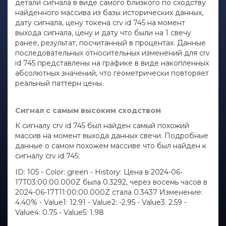
детали сигнала в виде самого близкого по сходству
найденного массива из базы исторических данных,
дату сигнала, цену токена crv id 745 на момент
выхода сигнала, цену и дату что были на 1 свечу
ранее, результат, посчитанный в процентах. Данные
последовательных относительных изменений для crv
id 745 представлены на графике в виде накопленных
абсолютных значений, что геометрически повторяет
реальный паттерн цены.
Сигнал с самым высоким сходством
К сигналу crv id 745 был найден самый похожий
массив на момент выхода данных свечи. Подробные
данные о самом похожем массиве что был найден к
сигналу crv id 745:
ID: 105 - Color: green - History: Цена в 2024-06-
17T03:00:00.000Z была 0.3292, через восемь часов в
2024-06-17T11:00:00.000Z стала 0.3437 Изменение:
4.40% - Value1: 12.91 - Value2: -2.95 - Value3: 2.59 -
Value4: 0.75 - Value5: 1.98