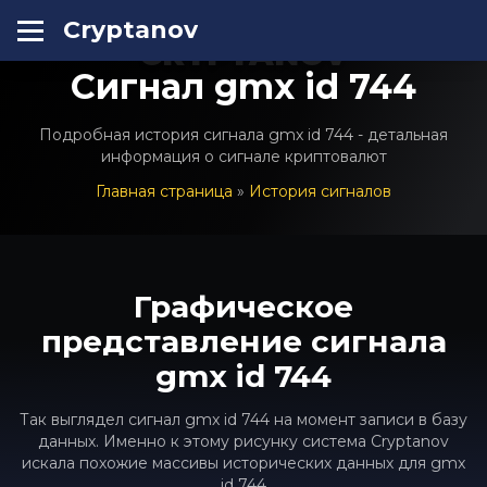
Cryptanov
CRYPTANOV
Сигнал gmx id 744
Подробная история сигнала gmx id 744 - детальная
информация о сигнале криптовалют
Главная страница
»
История сигналов
Графическое
представление сигнала
gmx id 744
Так выглядел сигнал gmx id 744 на момент записи в базу
данных. Именно к этому рисунку система Cryptanov
искала похожие массивы исторических данных для gmx
id 744