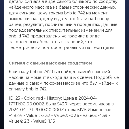
детали сигнала в виде самого близкого по сходству
найденного массива из базы исторических данных,
дату сигнала, цену токена bnb id 742 на момент
выхода сигнала, цену и дату что были на 1 свечу
ранее, результат, посчитанный в процентах. Данные
последовательных относительных изменений для
bnb id 742 представлены на графике в виде
накопленных абсолютных значений, что
геометрически повторяет реальный паттерн цены.
Сигнал с самым высоким сходством
К сигналу bnb id 742 был найден самый похожий
массив на момент выхода данных свечи. Подробные
данные о самом похожем массиве что был найден к
сигналу bnb id 742:
ID: 23 - Color: red - History: Цена в 2024-04-
17T11:00:00.000Z была 543.7, через восемь часов в
2024-04-17T19:00:00.000Z стала 517.5 Изменение:
-4.82% - Value1: -2.32 - Value2: -0.36 - Value3: -4.59 -
Value4: 2.3 - Value5: 1.15