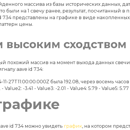
денного массива из базы исторических данных, дату 
что были на 1 свечу ранее, результат, посчитанный 
d 734 представлены на графике в виде накопленных
паттерн цены.
м высоким сходством
амый похожий массив на момент выхода данных свеч
налу aave id 734:
2024-11-27T11:00:00.000Z была 192.08, через восемь часо
Value2: -3.41 - Value3: -2.01 - Value4: 5.79 - Value5: 5.77
графике
ave id 734 можно увидеть
график
, на котором предс