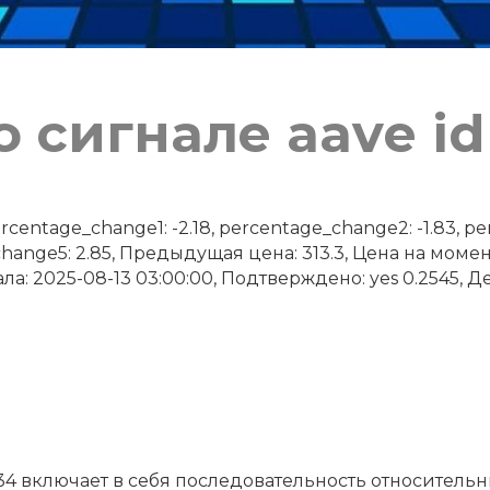
 сигнале aave id
ntage_change1: -2.18, percentage_change2: -1.83, per
change5: 2.85, Предыдущая цена: 313.3, Цена на моме
ла: 2025-08-13 03:00:00, Подтверждено: yes 0.2545, Дет
34 включает в себя последовательность относитель