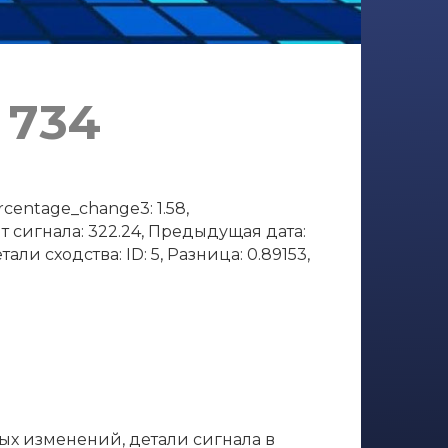
 734
centage_change3: 1.58,
нт сигнала: 322.24, Предыдущая дата:
али сходства: ID: 5, Разница: 0.89153,
ных изменений, детали сигнала в