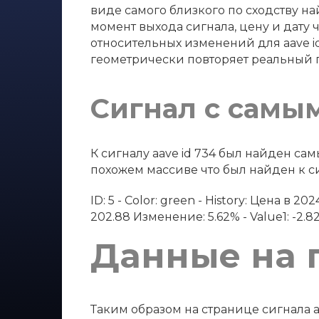
виде самого близкого по сходству най
момент выхода сигнала, цену и дату 
относительных изменений для aave i
геометрически повторяет реальный 
Сигнал с самы
К сигналу aave id 734 был найден с
похожем массиве что был найден к сиг
ID: 5 - Color: green - History: Цена в 
202.88 Изменение: 5.62% - Value1: -2.82 - 
Данные на 
Таким образом на странице сигнала a