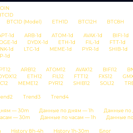
COIN
BTC1D
BTC1D (Model)
ETH1D
BTC12H
BTC8H
RYPTAN
APT-1d
ARB-1d
ATOM-1d
AVAX-1d
BIFI-1d
OGE-1d
DYDX-1d
ETH-1d
FIL-1d
FTT-1d
гнал aave id 
INK-1d
LTC-1d
MEME-1d
PYR-1d
SHIB-1d
P-1d
PT12
ARB12
ATOM12
AVAX12
BIFI12
B
я сигнала aave id 734 - детальная информация о си
DYDX12
ETH12
FIL12
FTT12
FXS12
GMX
C12
MEME12
PYR12
SHIB12
SOL12
TR
Главная страница
»
История сигналов
rend2
Trend3
Trend4
дням — 30m
Данные по дням — 1h
Данные по 
часам — 30m
Данные по часам — 1h
Данные по
h
History 8h-4h
History 1h-30m
Блог