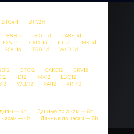
BTC4H
BTC2H
OV
BNB-1d
BTC-1d
CAKE-1d
FXS-1d
GMX-1d
ID-1d
IMX-1d
734
SOL-1d
TRB-1d
WLD-1d
NB12
BTC12
CAKE12
CRV12
гнале криптовалют
12
ID12
IMX12
LDO12
B12
WLD12
XAI12
XRP12
дням — 4h
Данные по дням — 8h
 часам — 4h
Данные по часам — 8h