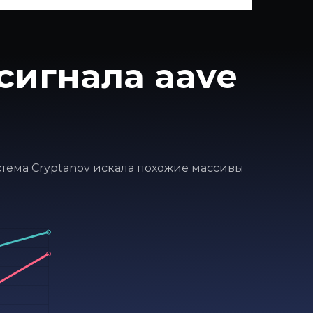
сигнала aave
истема Cryptanov искала похожие массивы