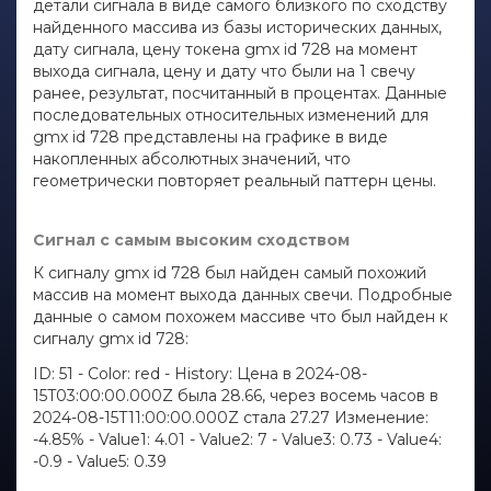
детали сигнала в виде самого близкого по сходству
найденного массива из базы исторических данных,
дату сигнала, цену токена gmx id 728 на момент
выхода сигнала, цену и дату что были на 1 свечу
ранее, результат, посчитанный в процентах. Данные
последовательных относительных изменений для
gmx id 728 представлены на графике в виде
накопленных абсолютных значений, что
геометрически повторяет реальный паттерн цены.
Сигнал с самым высоким сходством
К сигналу gmx id 728 был найден самый похожий
массив на момент выхода данных свечи. Подробные
данные о самом похожем массиве что был найден к
сигналу gmx id 728:
ID: 51 - Color: red - History: Цена в 2024-08-
15T03:00:00.000Z была 28.66, через восемь часов в
2024-08-15T11:00:00.000Z стала 27.27 Изменение:
-4.85% - Value1: 4.01 - Value2: 7 - Value3: 0.73 - Value4:
-0.9 - Value5: 0.39