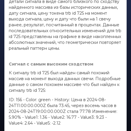
детали сигнала в виде самого близкого по сходству
найденного массива из базы исторических данных,
дату сигнала, цену токена trb id 725 на момент
выхода сигнала, цену и дату что были на 1 свечу
ранее, результат, посчитанный в процентах. Данные
последовательных относительных изменений для trb
id 725 представлены на графике в виде накопленных
абсолютных значений, что геометрически повторяет
реальный паттерн цены.
Сигнал с самым высоким сходством
К сигналу trb id 725 был найден самый похожий
массив на момент выхода данных свечи. Подробные
данные о самом похожем массиве что был найден к
сигналу trb id 725:
ID: 156 - Color: green - History: Цена в 2024-08-
24T11:00:00.000Z была 73.45, через восемь часов в
2024-08-24T19:00:00.000Z стала 77.78 Изменение:
5.90% - Value1: 1.36 - Value2: 16.77 - Value3: 9.23 -
Value4: 2.64 - Value5: -2.12