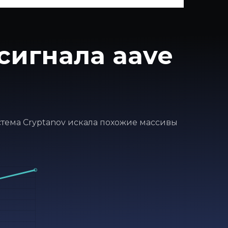
сигнала aave
истема Cryptanov искала похожие массивы