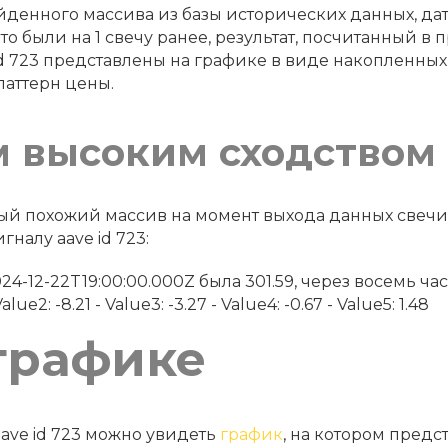
денного массива из базы исторических данных, дату 
что были на 1 свечу ранее, результат, посчитанный 
d 723 представлены на графике в виде накопленных
паттерн цены.
м высоким сходством
амый похожий массив на момент выхода данных свеч
налу aave id 723:
 в 2024-12-22T19:00:00.000Z была 301.59, через восемь ч
lue2: -8.21 - Value3: -3.27 - Value4: -0.67 - Value5: 1.48
графике
ave id 723 можно увидеть
график
, на котором предс