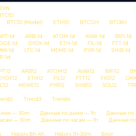
COIN
BTC1D
BTC1D (Model)
ETH1D
BTC12H
BTC8H
RYPTAN
APT-1d
ARB-1d
ATOM-1d
AVAX-1d
BIFI-1d
OGE-1d
DYDX-1d
ETH-1d
FIL-1d
FTT-1d
гнал aave id 
INK-1d
LTC-1d
MEME-1d
PYR-1d
SHIB-1d
P-1d
PT12
ARB12
ATOM12
AVAX12
BIFI12
B
я сигнала aave id 723 - детальная информация о си
DYDX12
ETH12
FIL12
FTT12
FXS12
GMX
C12
MEME12
PYR12
SHIB12
SOL12
TR
Главная страница
»
История сигналов
rend2
Trend3
Trend4
дням — 30m
Данные по дням — 1h
Данные по 
часам — 30m
Данные по часам — 1h
Данные по
h
History 8h-4h
History 1h-30m
Блог