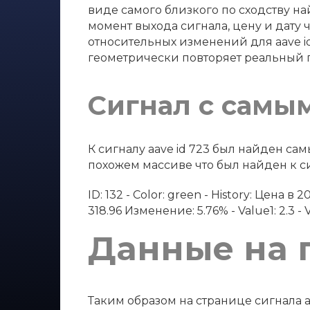
виде самого близкого по сходству най
момент выхода сигнала, цену и дату 
относительных изменений для aave i
геометрически повторяет реальный 
Сигнал с самы
К сигналу aave id 723 был найден с
похожем массиве что был найден к сиг
ID: 132 - Color: green - History: Цена
318.96 Изменение: 5.76% - Value1: 2.3 - Va
Данные на 
Таким образом на странице сигнала a