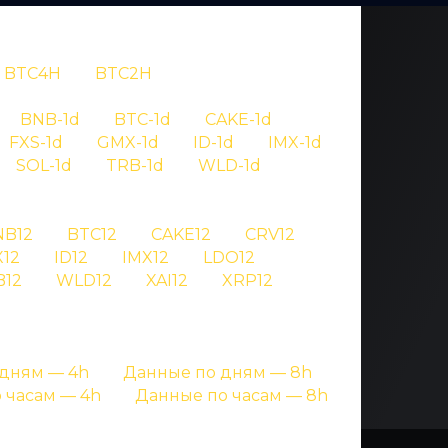
BTC4H
BTC2H
OV
BNB-1d
BTC-1d
CAKE-1d
FXS-1d
GMX-1d
ID-1d
IMX-1d
723
SOL-1d
TRB-1d
WLD-1d
NB12
BTC12
CAKE12
CRV12
гнале криптовалют
12
ID12
IMX12
LDO12
B12
WLD12
XAI12
XRP12
дням — 4h
Данные по дням — 8h
 часам — 4h
Данные по часам — 8h