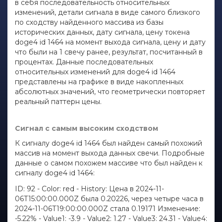
в себя последовательность относительных
изменений, детали сигнала в виде самого близкого
по сходству найденного массива из базы
исторических данных, дату сигнала, цену токена
doge4 id 1464 на момент выхода сигнала, цену и дату
что были на 1 свечу ранее, результат, посчитанный в
процентах. Данные последовательных
относительных изменений для doge4 id 1464
представлены на графике в виде накопленных
абсолютных значений, что геометрически повторяет
реальный паттерн цены.
Сигнал с самым высоким сходством
К сигналу doge4 id 1464 был найден самый похожий
массив на момент выхода данных свечи. Подробные
данные о самом похожем массиве что был найден к
сигналу doge4 id 1464:
ID: 92 - Color: red - History: Цена в 2024-11-
06T15:00:00.000Z была 0.20226, через четыре часа в
2024-11-06T19:00:00.000Z стала 0.19171 Изменение:
-5.22% - Value1: -3.9 - Value2: 1.27 - Value3: 24.31 - Value4: