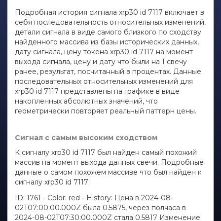
Подробная история сигнала xrp30 id 7117 включает в
себя последовательность относительных изменений,
детали сигнала в виде самого близкого по сходству
найденного массива из базы исторических данных,
дату сигнала, цену токена xrp30 id 7117 на момент
выхода сигнала, цену и дату что были на 1 свечу
ранее, результат, посчитанный в процентах. Данные
последовательных относительных изменений для
xrp30 id 7117 представлены на графике в виде
накопленных абсолютных значений, что
геометрически повторяет реальный паттерн цены.
Сигнал с самым высоким сходством
К сигналу xrp30 id 7117 был найден самый похожий
массив на момент выхода данных свечи. Подробные
данные о самом похожем массиве что был найден к
сигналу xrp30 id 7117:
ID: 1761 - Color: red - History: Цена в 2024-08-
02T07:00:00.000Z была 0.5875, через полчаса в
2024-08-02T07:30:00.000Z стала 0.5817 Изменение: