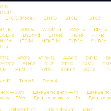
COIN
BTC1D
BTC1D (Model)
ETH1D
BTC12H
BTC8H
RYPTAN
APT-1d
ARB-1d
ATOM-1d
AVAX-1d
BIFI-1d
OGE-1d
DYDX-1d
ETH-1d
FIL-1d
FTT-1d
нал xrp30 id 
INK-1d
LTC-1d
MEME-1d
PYR-1d
SHIB-1d
P-1d
PT12
ARB12
ATOM12
AVAX12
BIFI12
B
 сигнала xrp30 id 6798 - детальная информация о с
DYDX12
ETH12
FIL12
FTT12
FXS12
GMX
C12
MEME12
PYR12
SHIB12
SOL12
TR
Главная страница
»
История сигналов
rend2
Trend3
Trend4
дням — 30m
Данные по дням — 1h
Данные по 
часам — 30m
Данные по часам — 1h
Данные по
h
History 8h-4h
History 1h-30m
Блог