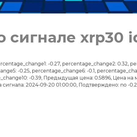
 сигнале xrp30 i
ntage_change1: -0.27, percentage_change2: 0.32, per
nge5: -0.25, percentage_change6: -0.1, percentage_cha
e_change10: -0.39, Предыдущая цена: 0.5896, Цена н
а сигнала: 2024-09-20 01:00:00, Подтверждено: no -0.28