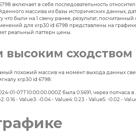
 6798 включает в себя последовательность относите
йденного массива из базы исторических данных, дату
у что были на 1 свечу ранее, результат, посчитанный
менений для xrp30 id 6798 представлены на график
яет реальный паттерн цены.
м высоким сходством
 самый похожий массив на момент выхода данных св
гналу xrp30 id 6798:
в 2024-01-07T10:00:00.000Z была 0.5691, через полчаса 
0.16 - Value3: -0.04 - Value4: 0.23 - Value5: -0.02 - Value6
графике