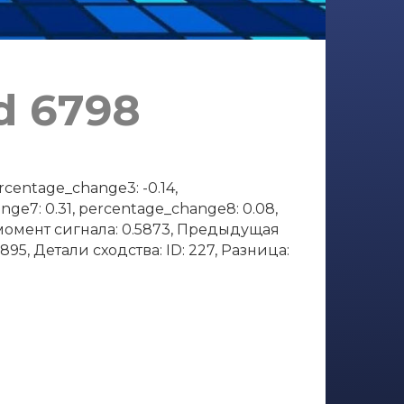
d 6798
centage_change3: -0.14,
nge7: 0.31, percentage_change8: 0.08,
а момент сигнала: 0.5873, Предыдущая
95, Детали сходства: ID: 227, Разница: