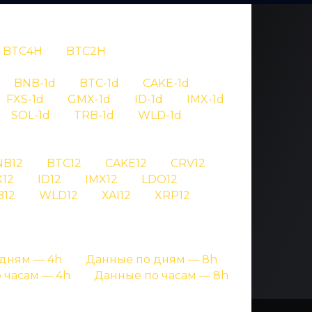
BTC4H
BTC2H
OV
BNB-1d
BTC-1d
CAKE-1d
FXS-1d
GMX-1d
ID-1d
IMX-1d
6798
SOL-1d
TRB-1d
WLD-1d
NB12
BTC12
CAKE12
CRV12
игнале криптовалют
12
ID12
IMX12
LDO12
B12
WLD12
XAI12
XRP12
дням — 4h
Данные по дням — 8h
 часам — 4h
Данные по часам — 8h