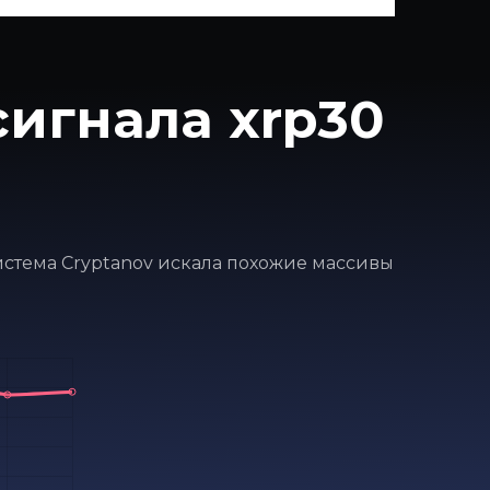
игнала xrp30
система Cryptanov искала похожие массивы