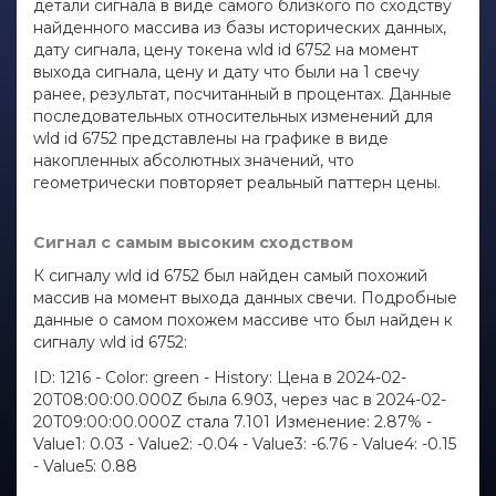
детали сигнала в виде самого близкого по сходству
найденного массива из базы исторических данных,
дату сигнала, цену токена wld id 6752 на момент
выхода сигнала, цену и дату что были на 1 свечу
ранее, результат, посчитанный в процентах. Данные
последовательных относительных изменений для
wld id 6752 представлены на графике в виде
накопленных абсолютных значений, что
геометрически повторяет реальный паттерн цены.
Сигнал с самым высоким сходством
К сигналу wld id 6752 был найден самый похожий
массив на момент выхода данных свечи. Подробные
данные о самом похожем массиве что был найден к
сигналу wld id 6752:
ID: 1216 - Color: green - History: Цена в 2024-02-
20T08:00:00.000Z была 6.903, через час в 2024-02-
20T09:00:00.000Z стала 7.101 Изменение: 2.87% -
Value1: 0.03 - Value2: -0.04 - Value3: -6.76 - Value4: -0.15
- Value5: 0.88